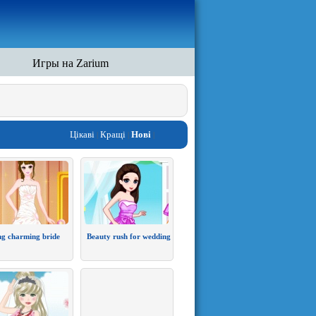
Игры на Zarium
Цікаві
Кращі
Нові
|
|
|
ng charming bride
Beauty rush for wedding