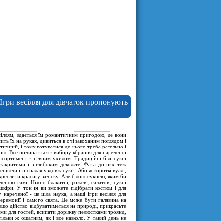
 Ігри весілля для дівчаток пропонують
есіллям, здається їм романтичним пригодою, де вони
ть їх на руках, дивиться в очі закоханим поглядом і
тичний, і тому готуватися до нього треба ретельно і
ьною. Все починається з вибору вбрання для нареченої
 асортимент з певним ухилом. Традиційні білі сукні
закритими і з глибоким декольте. Фата до них теж
ніючи і ніспадая уздовж сукні. Або ж короткі вуалі,
реслити красиву зачіску. Але білою сукнею, яким би
ченою гамі. Ніжно-блакитні, рожеві, салатові, сукні
 шкіри. У тон їм ви зможете підібрати костюм і для
нареченої - це ціла наука, а наші ігри весілля для
церемонії і самого свята. Це може бути галявина на
кщо дійство відбуватиметься на природі, прикрасьте
дками для гостей, всипати доріжку пелюстками троянд,
тільки ж ошатним, як і все навколо. У такий день не