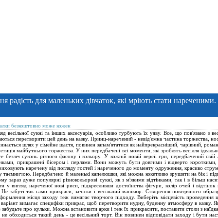
жня радість для маленьких дівчаток, які мріють стати нареченими.
ягалки безкоштовно може кожен
яд весільної сукні та інших аксесуарів, особливо турбують їх уяву. Все, що пов'язано з в
ються перетворити цей день на казку. Принц-наречений - невід'ємна частина торжества, носи
инається шлях у сімейне щастя, повинен запам'ятатися як найпрекрасніший, чарівний, роман
репетиція майбутнього торжества. У них передбачені всі моменти, які зроблять весілля ідеал
е безліч суконь різного фасону і кольору. У кожній новій версії гри, передбачений свій
нками, прикрашені бісером і перлами. Вони можуть бути довгими і відверто короткими, 
риховують наречену від погляду гостей і нареченого до моменту одруження, красиво струме
 таємничою. Передбачено й маленькі капелюшки, які можна кокетливо зрушити на бік і підк
му зараз дуже популярні різнокольорові сукні, як з м'якими відтінками, так і в більш наси
ти у вигляд нареченої нові риси, підкресливши достоїнства фігури, колір очей і відтінок
е забуті так само прикраси, зачіски і весільний манікюр. Створення повітряного образу 
оформлення місця заходу теж вимагає творчого підходу. Виберіть місцевість проведення 
 варіант вимагає специфіки прикрас, щоб перетворити нудну, буденну атмосферу в казку. Я
 не забудьте про кульки. Можна встановити арки і теж їх прикрасити, поставити столи з наї
не обходиться такий день - це весільний торт. Він повинен відповідати заходу і бути нас