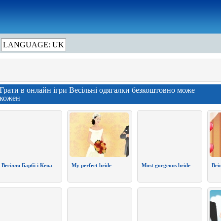
LANGUAGE: UK
Грати в онлайн ігри Весільні одягалки безкоштовно може
кожен
Весілля Барбі і Кена
My perfect bride
Most gorgeous bride
Bei