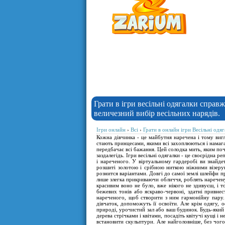
Грати в ігри весільні одягалки справ
величезний вибір весільних нарядів.
Ігри онлайн
›
Всі
›
Грати в онлайн ігри Весільні од
Кожна дівчинка - це майбутня наречена і тому вигл
стають принцесами, якими всі захоплюються і намага
передбачає всі бажання. Цей солодка мить, яким поч
заздалегідь. Ігри весільні одягалки - це своєрідна 
і нареченого. У віртуальному гардеробі ви знайдет
розшиті золотою і срібною ниткою ніжними візеру
рознится варіантами. Довгі до самої землі шлейфи п
лише злегка прикриваючи обличчя, роблять наречену
красивим воно не було, вже нікого не здивуєш, і то
бежевих тонів або яскраво-червоні, здатні привнес
нареченого, щоб створити з ним гармонійну пару. Н
дівчаток, допоможуть її освоїти. Але крім одягу, 
природі, урочистий зал або ваш будинок. Будь-який
дерева стрічками і квітами, посадіть квітучі кущі і
встановити скульптури. Але найголовніше, без чого 