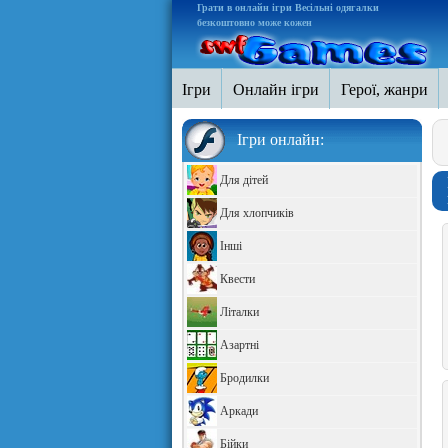
Грати в онлайн ігри Весільні одягалки
безкоштовно може кожен
Ігри
Онлайн ігри
Герої, жанри
Ігри онлайн:
Для дітей
Для хлопчиків
Інші
Квести
Літалки
Азартні
Бродилки
Аркади
Бійки