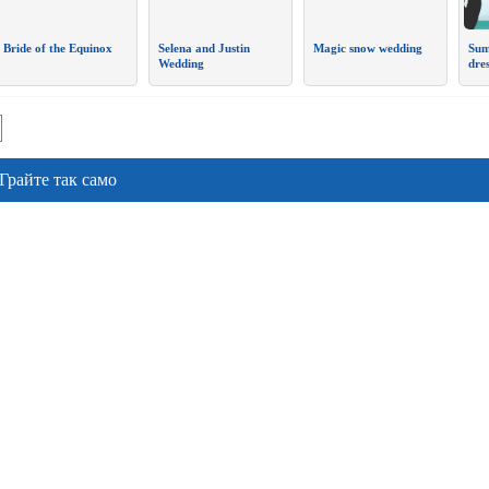
Bride of the Equinox
Selena and Justin
Magic snow wedding
Sum
Wedding
dre
Грайте так само