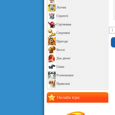
Логічні
Стратегії
Стрілянина
1
Спортивні
Пригоди
Веселі
Для дівчат
Гонки
Розмальовки
Прикольні
Онлайн ігри: