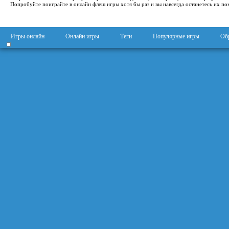
Попробуйте поиграйте в онлайн флеш игры хотя бы раз и вы навсегда останетесь их по
Игры онлайн
Онлайн игры
Теги
Популярные игры
Обр