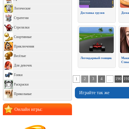
Логические
Доставка грузов
Дома
Стратегии
Стрелялки
Спортивные
Приключения
Весёлые
Легендарный гонщик
Маки
Стюа
Для девочек
Гонки
2
3
4
190
19
1
...
Раскраски
Играйте так же
Прикольные
Онлайн игры: