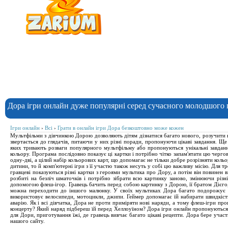
Дора ігри онлайн дуже популярні серед сучасного молодшого п
Ігри онлайн
›
Всі
›
Грати в онлайн ігри Дора безкоштовно може кожен
Мультфільми з дівчинкою Дорою дозволяють дітям дізнатися багато нового, розучити но
звертається до глядачів, питаючи у них різні поради, пропонуючи цікаві завдання. Щ
яких тривають розваги популярного мультфільму або пропонуються унікальні завданн
кольору. Програма послідовно показує ці картки і потрібно чітко запам'ятати цю черго
одну-дві, а цілий набір кольорових карт, що допомагає не тільки добре розрізняти коль
дитини, то й комп'ютерні ігри з її участю також несуть у собі цю важливу місію. Для 
гравцеві показуються різні картки з героями мультика про Дору, а потім він повинен 
розбиті на безліч шматочків і потрібно зібрати всю картинку заново, змінюючи різн
допомогою флеш-ігор. Гравець бачить перед собою картинку з Дорою, її братом Дієго, 
можна переходити до іншого малюнку. У своїх мультиках Дора багато подорожує і в
використовує велосипеди, мотоцикли, джипи. Геймер допомагає їй набирати швидкість
аварію. Як і всі дівчатка, Дора не проти приміряти нові наряди, а тому флеш-ігри п
концерту? Який наряд підбереш їй перед Хеллоуїном? Дора ігри онлайн пропонуються в
для Дори, приготування їжі, де гравець вивчає багато цікаві рецепти. Дора бере участ
нашого сайту.