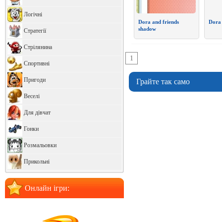
Логічні
Dora and friends
Dora 
shadow
Стратегії
Стрілянина
1
Спортивні
Пригоди
Грайте так само
Веселі
Для дівчат
Гонки
Розмальовки
Прикольні
Онлайн ігри: