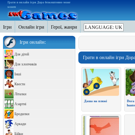
Грати в онлайн ігри Дора безкоштовно може
кожен
Ігри
Онлайн ігри
Герої, жанри
LANGUAGE: UK
Ігри онлайн:
Для дітей
Грати в онлайн ігри Дор
Для хлопчиків
Інші
Квести
Літалки
Даша на пляжі
Dora 
Азартні
hunte
Бродилки
Аркади
Бійки