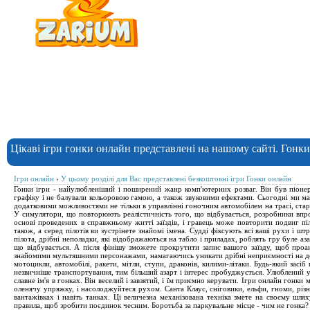
Цікаві ігри гонки онлайн представлені на нашому сайті. Гонк
Ігри онлайн
›
У цьому розділі для Вас представлені безкоштовні ігри Гонки онлайн
Гонки ігри - найулюбленіший і поширений жанр комп'ютерних розваг. Він був піонеро
графіку і не балували кольоровою гамою, а також звуковими ефектами. Сьогодні ми ма
додатковими можливостями не тільки в управлінні гоночним автомобілем на трасі, стар
У симулятори, що повторюють реалістичність того, що відбувається, розробники впров
основі проведених в справжньому житті заїздів, і гравець може повторити подвиг пі
також, а серед пілотів ви зустрінете знайомі імена. Судді фіксують всі ваші рухи і ш
пілота, дрібні неполадки, які відображаються на табло і приладах, роблять гру буле 
що відбувається. А після фінішу зможете прокрутити запис вашого заїзду, щоб проа
знайомими мультяшними персонажами, намагаючись уникати дрібні неприємності на дороз
мотоцикли, автомобілі, ракети, мітли, ступи, драконів, килими-літаки. Будь-який засі
незвичніше транспортування, тим більший азарт і інтерес пробуджується. Улюблений 
славне ім'я в гонках. Він веселий і завзятий, і їм приємно керувати. Ігри онлайн гонки
оленячу упряжку, і насолоджуйтеся рухом. Санта Клаус, сніговики, ельфи, гноми, різ
вантажівках і навіть танках. Ці величезна механізована техніка змете на своєму шл
правила, щоб зробити поєдинок чесним. Боротьба за паркувальне місце - чим не гонка?