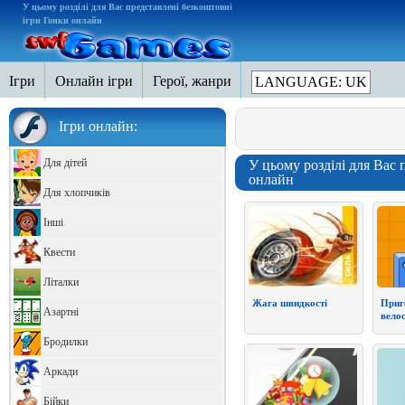
У цьому розділі для Вас представлені безкоштовні
ігри Гонки онлайн
Ігри
Онлайн ігри
Герої, жанри
LANGUAGE: UK
Ігри онлайн:
Для дітей
У цьому розділі для Вас 
онлайн
Для хлопчиків
Інші
Квести
Літалки
Жага швидкості
Приг
Азартні
велос
Бродилки
Аркади
Бійки