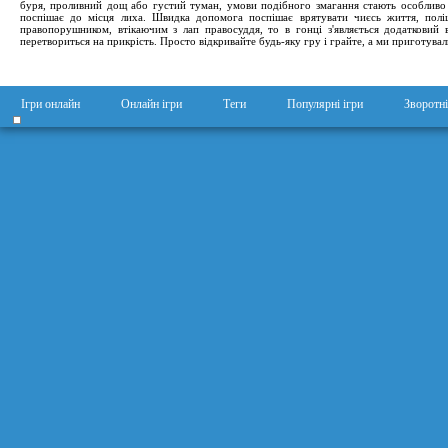
буря, проливний дощ або густий туман, умови подібного змагання стають особлив
поспішає до місця лиха. Швидка допомога поспішає врятувати чиєсь життя, пол
правопорушником, втікаючим з лап правосуддя, то в гонці з'являється додатковий
перетвориться на прикрість. Просто відкривайте будь-яку гру і грайте, а ми приготува
Ігри онлайн
Онлайн ігри
Теги
Популярні ігри
Зворотні