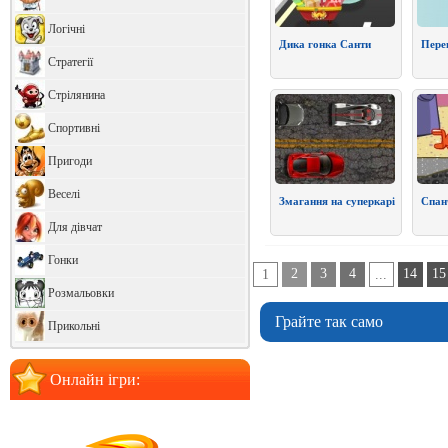
Логічні
Дика гонка Санти
Перег
Стратегії
Стрілянина
Спортивні
Пригоди
Веселі
Змагання на суперкарі
Спан
Для дівчат
Гонки
2
3
4
14
15
1
...
Розмальовки
Грайте так само
Прикольні
Онлайн ігри: