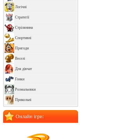
Логічні
Стратегії
Стрілянина
Спортивні
Пригоди
Веселі
Для дівчат
Гонки
Розмальовки
Прикольні
Онлайн ігри: