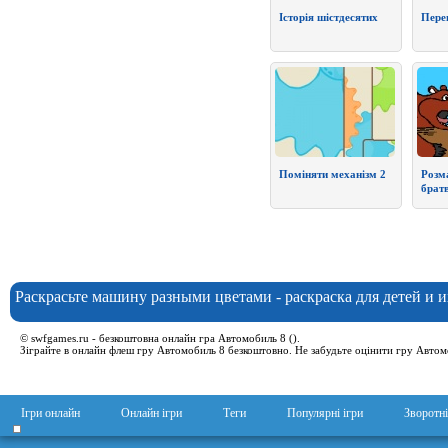
Історія шістдесятих
Перег
Поміняти механізм 2
Розм
брат
Раскрасьте машину разными цветами - раскраска для детей и и
© swfgames.ru - безкоштовна онлайн гра Автомобиль 8 ().
Зіграйте в онлайн флеш гру Автомобиль 8 безкоштовно. Не забудьте оцінити гру Автомо
Ігри онлайн
Онлайн ігри
Теги
Популярні ігри
Зворотні