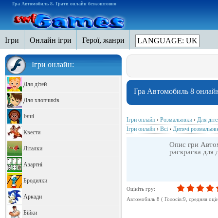
Гра Автомобиль 8. Грати онлайн безкоштовно
Ігри
Онлайн ігри
Герої, жанри
LANGUAGE: UK
Ігри онлайн:
Для дітей
Гра Автомобиль 8 онлай
Для хлопчиків
Інші
Ігри онлайн
›
Розмальовки
›
Для діте
Ігри онлайн
›
Всі
›
Дитячі розмальо
Квести
Опис гри Автом
Літалки
раскраска для 
Азартні
Бродилки
Оцініть гру:
Аркади
Автомобиль 8
( Голосів:
9
, cредняя оці
Бійки