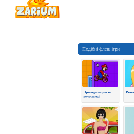
Подібні флеш ігри
Пригоди марио на
Рома
велосипеді