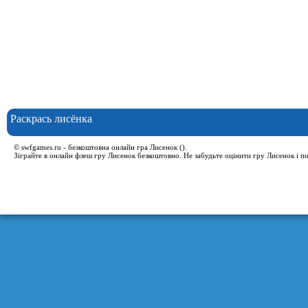
Раскрась лисёнка
© swfgames.ru - безкоштовна онлайн гра Лисенок ().
Зіграйте в онлайн флеш гру Лисенок безкоштовно. Не забудьте оцінити гру Лисенок і п