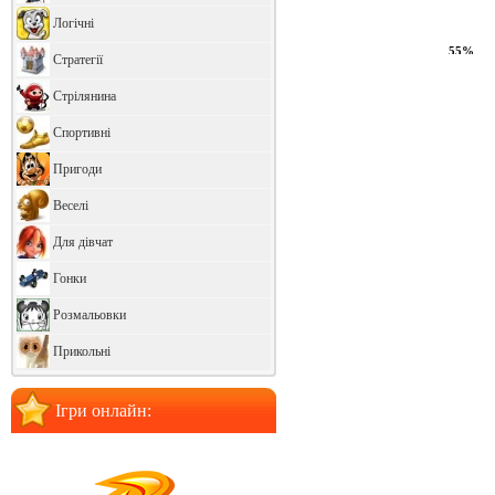
Логічні
59%
Стратегії
Стрілянина
Спортивні
Пригоди
Веселі
Для дівчат
Гонки
Розмальовки
Прикольні
Ігри онлайн: