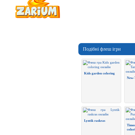
Подібні флеш ігри
Kids garden coloring
New-
Lyntik raskras
Timo
color