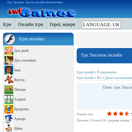
Гра Лисенок. Грати онлайн безкоштовно
Ігри
Онлайн ігри
Герої, жанри
LANGUAGE: UK
Ігри онлайн:
Для дітей
Гра Лисенок онлайн
Для хлопчиків
Інші
Ігри онлайн
›
Розмальовки
Ігри онлайн
›
Всі
›
Дитячі розмальо
Квести
Опис гри Лисен
Літалки
Азартні
Бродилки
Оцініть гру:
Аркади
Лисенок
( Голосів:
24
, cредняя оцінка:
Бійки