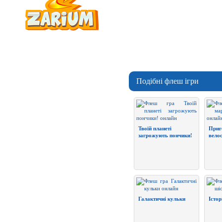
Подібні флеш ігри
Твоїй планеті
Приг
загрожують пончики!
велос
Галактичні кульки
Істор