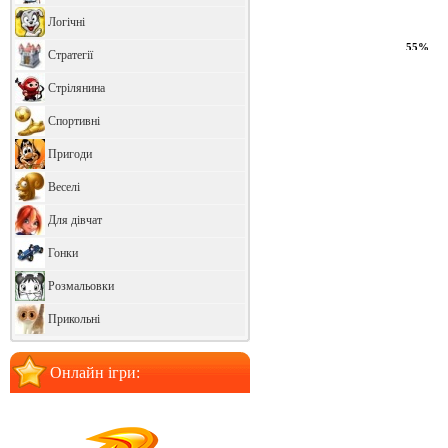
Логічні
60%
Стратегії
Стрілянина
Спортивні
Пригоди
Веселі
Для дівчат
Гонки
Розмальовки
Прикольні
Онлайн ігри: