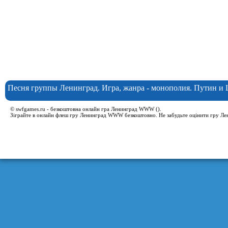
Песня группы Ленинград. Игра, жанра - монополия. Путин и
© swfgames.ru - безкоштовна онлайн гра Ленинград WWW ().
Зіграйте в онлайн флеш гру Ленинград WWW безкоштовно. Не забудьте оцінити гру Ле