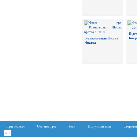
Підг
Інтер
Розмальовки: Лісова
братва
Ігри онлайн
Онлайн ігри
Теги
Популярні ігри
Зворотні
RU