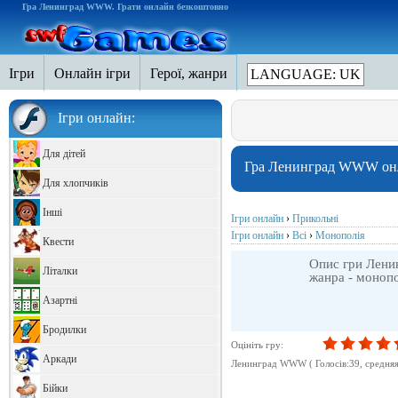
Гра Ленинград WWW. Грати онлайн безкоштовно
Ігри
Онлайн ігри
Герої, жанри
LANGUAGE: UK
Ігри онлайн:
Для дітей
Гра Ленинград WWW он
Для хлопчиків
Інші
Ігри онлайн
›
Прикольні
Ігри онлайн
›
Всі
›
Монополія
Квести
Опис гри Лени
Літалки
жанра - моноп
Азартні
Бродилки
Оцініть гру:
Аркади
Ленинград WWW
( Голосів:
39
, cредня
Бійки