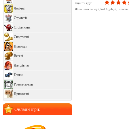
Оцініть гру:
Логічні
Яблочный сапер (Bad Apple)
( Голосів:
Стратегії
Стрілянина
Спортивні
Пригоди
Веселі
Для дівчат
Гонки
Розмальовки
Прикольні
Онлайн ігри: