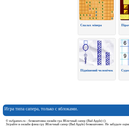
Спалах мінера
Піра
Підвішений чоловічок
Судо
Игра типа сапера, только с яблоками.
© swfgames.ru - безкоштовна онлайн гра Яблочный сапер (Bad Apple) ().
Зіграйте в онлайн флеш гру Яблочный сапер (Bad Apple) безкоштовно. Не забудьте оцін