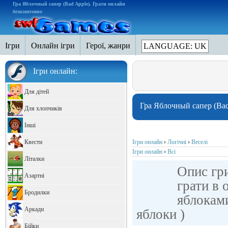
Гра Яблочный сапер (Bad Apple). Грати онлайн
безкоштовно
Ігри
Онлайн ігри
Герої, жанри
LANGUAGE: UK
Ігри онлайн:
Для дітей
Гра Яблочный сапер (Bad
Для хлопчиків
Інші
Квести
Ігри онлайн
›
Логічні
›
Веселі
Ігри онлайн
›
Всі
Літалки
Опис гр
Азартні
грати в 
Бродилки
яблоками
Аркади
яблоки )
Бійки