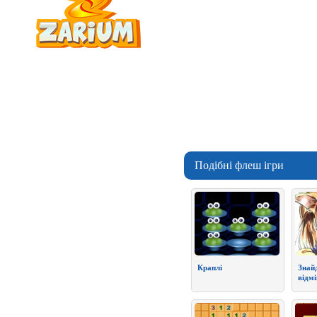
Подібні флеш ігри
Краплі
Знай
відм