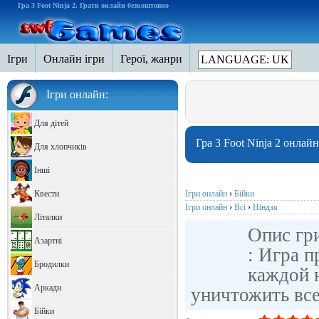
Гра 3 Foot Ninja 2. Грати онлайн безкоштовно
Ігри
Онлайн ігри
Герої, жанри
LANGUAGE: UK
Ігри онлайн:
Для дітей
Гра 3 Foot Ninja 2 онлайн
Для хлопчиків
Інші
Квести
Ігри онлайн
›
Бійки
Ігри онлайн
›
Всі
›
Ніндзя
Літалки
Опис гри
Азартні
: Игра п
Бродилки
каждой 
Аркади
уничтожить все
Бійки