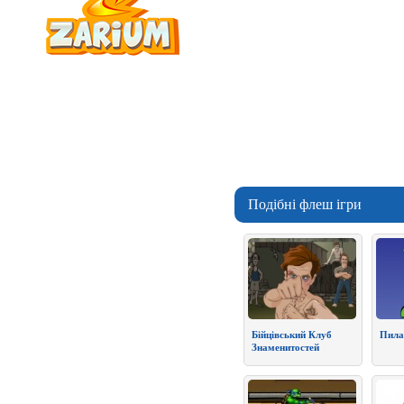
Подібні флеш ігри
Бійцівський Клуб
Пила
Знаменитостей