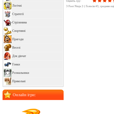
Оцініть гру:
Логічні
3 Foot Ninja 2
( Голосів:
43
, cредняя оц
Стратегії
Стрілянина
Спортивні
Пригоди
Веселі
Для дівчат
Гонки
Розмальовки
Прикольні
Онлайн ігри: