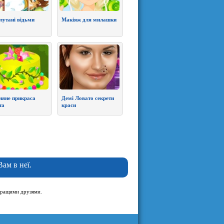
лутані відьми
Макіяж для милашки
няне прикраса
Демі Ловато секрети
та
краси
Вам в неї.
и кращими друзями.