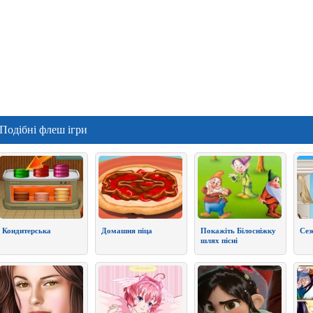
Подібні флеш ігри
Кондитерська
Домашня піца
Покажіть Білосніжку
Сез
шлях пісні