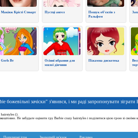
Макіяж Крісті Стюарт
Пустці ангел
Пошук об'єктів з
Зап
Ральфом
Gerls Вт
Осінні вбрання для
Піжамна дискотека
Вес
милої дівчини
тор
ie божевільні зачіски" з'явився, і ми раді запропонувати зіграти 
airstyles ().
езкоштовно. Не забудьте оцінити гру Barbie crazy hairstyles і поділитися цією грою зі своїм
Популярні ігри
Зворотній зв'язок
Реклама