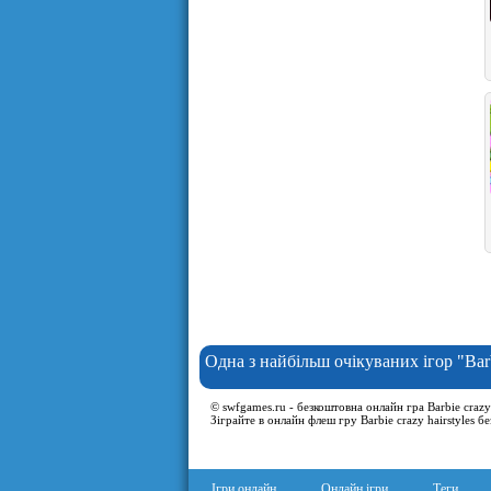
Одна з найбільш очікуваних ігор "Barb
© swfgames.ru - безкоштовна онлайн гра Barbie crazy h
Зіграйте в онлайн флеш гру Barbie crazy hairstyles б
Ігри онлайн
Онлайн ігри
Теги