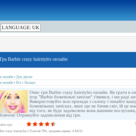
LANGUAGE: UK
Гра Barbie crazy hairstyles онлайн
ри онлайн
›
Для дівчат
ри онлайн
›
Всі
›
Ляльки
Опис гри Barbie crazy hairstyles онлайн. Як грати в 
ігор "Barbie божевільні зачіски" з'явився, і ми раді з
Використовуйте всю прилади з салону і чекайте вашу
божевільних зачісках, яких ще не бачив світ, їй це м
від того, як буде задоволена вона вашими послугами,
бличчя! Отримуйте задоволення від гри.
ніть гру:
bie crazy hairstyles
( Голосів:
784
, cредняя оцінка:
4.64
/
5
)