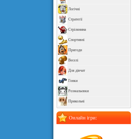
Логічні
Стратегії
Стрілянина
Спортивні
Пригоди
Веселі
Для дівчат
Гонки
Розмальовки
Прикольні
Онлайн ігри: