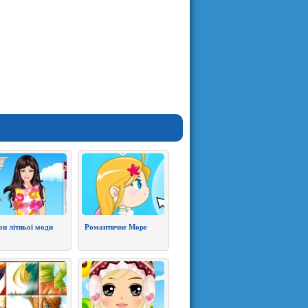
он літньої моди
Романтичне Море