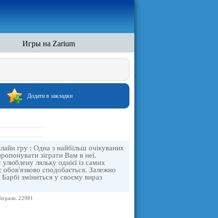
Игры на Zarium
Додати в закладки
онлайн гру : Одна з найбільш очікуваних
апропонувати зіграти Вам в неї.
 улюблену ляльку однієї із самих
ає обов'язково сподобається. Залежно
 Барбі зміниться у своєму вираз
Зіграли: 22981