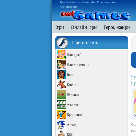
Гра Barbie crazy hairstyles. Грати онлайн
безкоштовно
Ігри
Онлайн ігри
Герої, жанри
Ігри онлайн:
Для дітей
Для хлопчиків
Інші
Іг
Іг
Квести
Літалки
Азартні
Бродилки
о
Аркади
Оці
Bar
Бійки