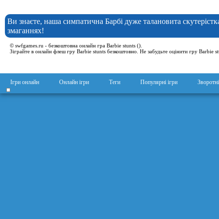
Ви знаєте, наша симпатична Барбі дуже талановита скутерістк
змаганнях!
© swfgames.ru - безкоштовна онлайн гра Barbie stunts ().
Зіграйте в онлайн флеш гру Barbie stunts безкоштовно. Не забудьте оцінити гру Barbie s
Ігри онлайн
Онлайн ігри
Теги
Популярні ігри
Зворотні