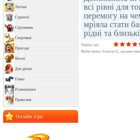
всі рівні для т
Логічні
перемогу на чем
Стратегії
мріяла стати ба
Стрілянина
рідні та близь
Спортивні
Оцініть гру:
Пригоди
Barbie stunts
( Голосів:
12
, cредняя оці
Веселі
Для дівчат
Гонки
Розмальовки
Прикольні
Онлайн ігри: