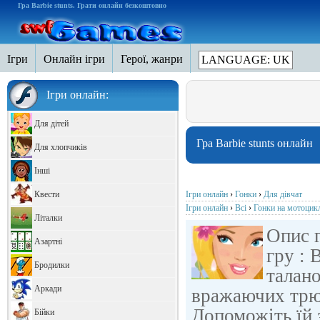
Гра Barbie stunts. Грати онлайн безкоштовно
Ігри
Онлайн ігри
Герої, жанри
LANGUAGE: UK
Ігри онлайн:
Для дітей
Гра Barbie stunts онлайн
Для хлопчиків
Інші
Квести
Ігри онлайн
›
Гонки
›
Для дівчат
Ігри онлайн
›
Всі
›
Гонки на мотоцик
Літалки
Опис г
Азартні
гру : 
Бродилки
талано
Аркади
вражаючих трюк
Допоможіть їй 
Бійки