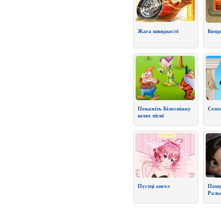
Жага швидкості
Конд
Покажіть Білосніжку
Сезон
шлях пісні
Пустці ангел
Пошук
Раль