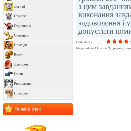
з цим завдання
Логічні
виконання завд
Стратегії
задоволення і у
Стрілянина
допустити поми
Спортивні
Оцініть гру:
Пригоди
Magic totems
( Голосів:
9
, cредняя оцін
Веселі
Для дівчат
Гонки
Розмальовки
Прикольні
Онлайн ігри: