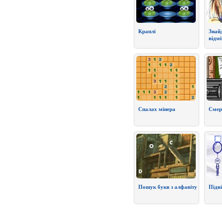
Краплі
Знай
відм
Спалах мінера
Смер
Пошук букв з алфавіту
Підв