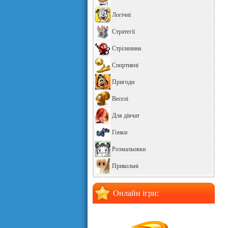
Логічні
Стратегії
Стрілянина
Спортивні
Пригоди
Веселі
Для дівчат
Гонки
Розмальовки
Прикольні
Онлайн ігри: