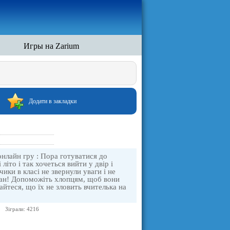
Игры на Zarium
Додати в закладки
онлайн гру : Пора готуватися до
 літо і так хочеться вийти у двір і
ики в класі не звернули уваги і не
бман! Допоможіть хлопцям, щоб вони
айтеся, що їх не зловить вчителька на
Зіграли: 4216