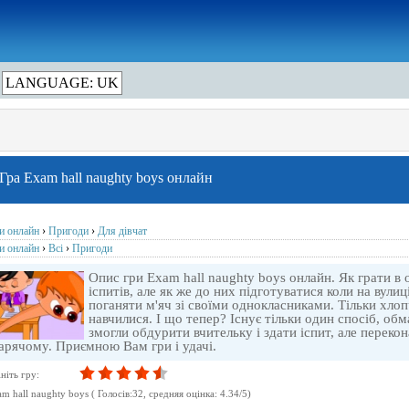
LANGUAGE: UK
Гра Exam hall naughty boys онлайн
ри онлайн
›
Пригоди
›
Для дівчат
ри онлайн
›
Всі
›
Пригоди
Опис гри Exam hall naughty boys онлайн. Як грати в 
іспитів, але як же до них підготуватися коли на вулиці
поганяти м'яч зі своїми однокласниками. Тільки хлопч
навчилися. І що тепер? Існує тільки один спосіб, о
змогли обдурити вчительку і здати іспит, але перекон
арячому. Приємною Вам гри і удачі.
ніть гру:
m hall naughty boys
( Голосів:
32
, cредняя оцінка:
4.34
/
5
)