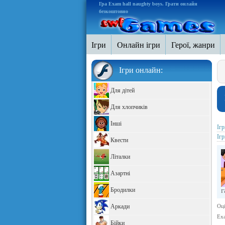
Гра Exam hall naughty boys. Грати онлайн
безкоштовно
Ігри
Онлайн ігри
Герої, жанри
Ігри онлайн:
Для дітей
Для хлопчиків
Інші
Іг
Іг
Квести
Літалки
Азартні
Бродилки
г
Аркади
Оці
Exa
Бійки