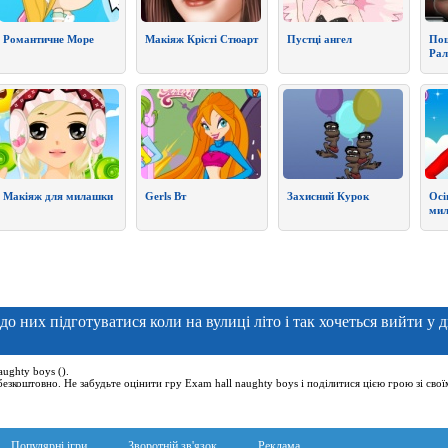
Романтичне Море
Макіяж Крісті Стюарт
Пустці ангел
Пош
Ра
Макіяж для милашки
Gerls Вт
Захисний Курок
Осі
мил
до них підготуватися коли на вулиці літо і так хочеться вийти у дв
ughty boys ().
безкоштовно. Не забудьте оцінити гру Exam hall naughty boys і поділитися цією грою зі св
Популярні ігри
Зворотній зв'язок
Реклама