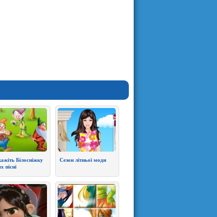
ажіть Білосніжку
Сезон літньої моди
х пісні