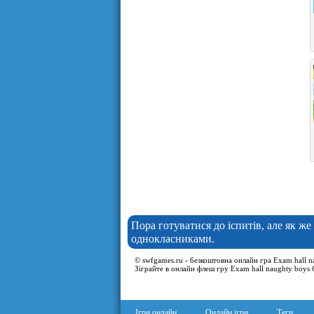
Пора готуватися до іспитів, але як же 
однокласниками.
© swfgames.ru - безкоштовна онлайн гра Exam hall na
Зіграйте в онлайн флеш гру Exam hall naughty boys 
Ігри онлайн
Онлайн ігри
Теги