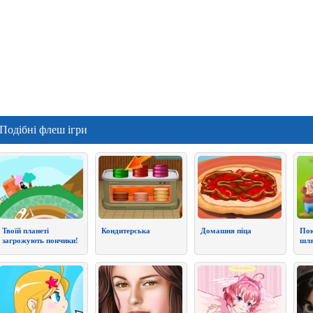
Подібні флеш ігри
Твоїй планеті
Кондитерська
Домашня піца
Пок
загрожують пончики!
шля