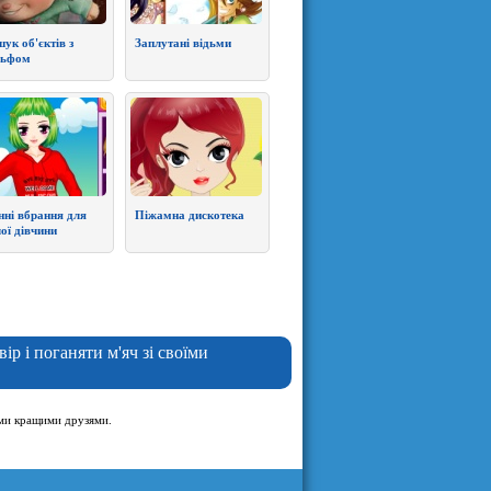
ук об'єктів з
Заплутані відьми
льфом
нні вбрання для
Піжамна дискотека
ої дівчини
ір і поганяти м'яч зі своїми
оїми кращими друзями.