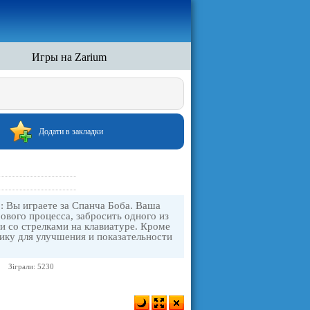
Игры на Zarium
Додати в закладки
 : Вы играете за Спанча Боба. Ваша
рового процесса, забросить одного из
и со стрелками на клавиатуре. Кроме
тику для улучшения и показательности
Зіграли: 5230