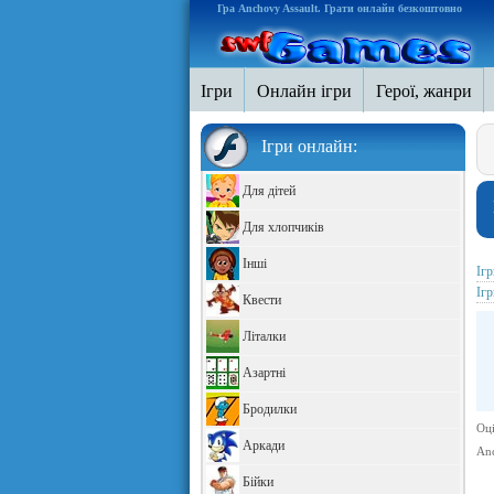
Гра Anchovy Assault. Грати онлайн безкоштовно
Ігри
Онлайн ігри
Герої, жанри
Ігри онлайн:
Для дітей
Для хлопчиків
Інші
Іг
Іг
Квести
Літалки
Азартні
Бродилки
Оці
Аркади
Anc
Бійки