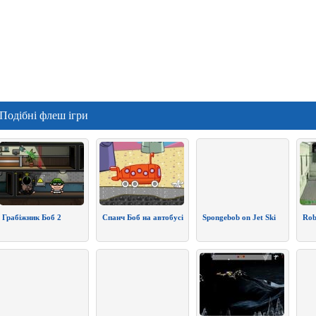
Подібні флеш ігри
Грабіжник Боб 2
Спанч Боб на автобусі
Spongebob on Jet Ski
Rob