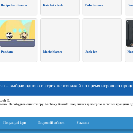
Recipe for disaster
Ratchet clank
Pohatu nuva
Pen
Pandam
Mechablaster
Jack Ice
Hot
ча – выбрав одного из трех персонажей во время игрового процес
ult ().
овно. Не забудьте оцінити гру Anchovy Assault і поділитися цією грою зі своїми кращими д
Популярні ігри
Зворотній зв'язок
Реклама