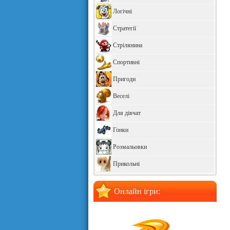
Логічні
Стратегії
Стрілянина
Спортивні
Пригоди
Веселі
Для дівчат
Гонки
Розмальовки
Прикольні
Онлайн ігри: