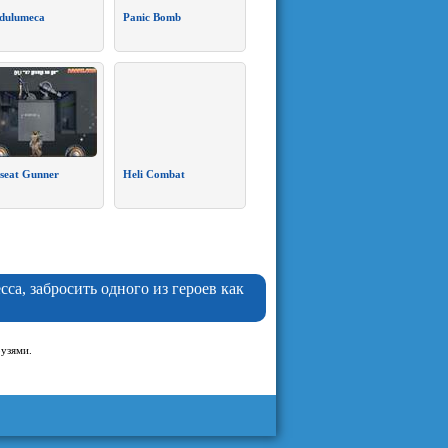
dulumeca
Panic Bomb
seat Gunner
Heli Combat
са, забросить одного из героев как
рузями.