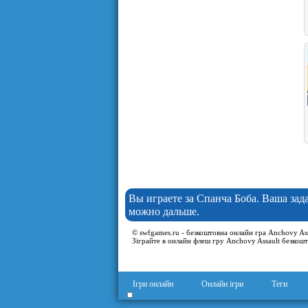
Вы играете за Спанча Боба. Ваша зада
можно дальше.
© swfgames.ru - безкоштовна онлайн гра Anchovy Assa
Зіграйте в онлайн флеш гру Anchovy Assault безкошт
Ігри онлайн
Онлайн ігри
Теги