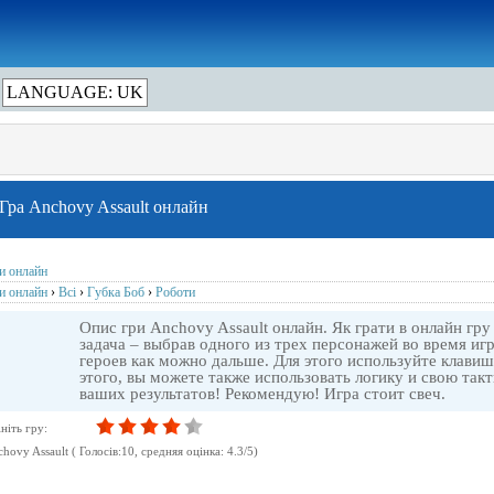
LANGUAGE: UK
Гра Anchovy Assault онлайн
ри онлайн
ри онлайн
›
Всі
›
Губка Боб
›
Роботи
Опис гри Anchovy Assault онлайн. Як грати в онлайн гру
задача – выбрав одного из трех персонажей во время иг
героев как можно дальше. Для этого используйте клавиш
этого, вы можете также использовать логику и свою так
ваших результатов! Рекомендую! Игра стоит свеч.
ніть гру:
hovy Assault
( Голосів:
10
, cредняя оцінка:
4.3
/
5
)