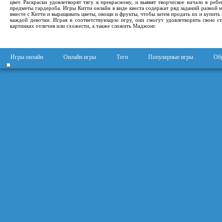
цвет. Раскраски удовлетворят тягу к прекрасному, и выявят творческое начало в реб
предметы гардероба. Игры Китти онлайн в виде квеста содержат ряд заданий разной 
вместе с Китти и выращивать цветы, овощи и фрукты, чтобы затем продать их и купить
каждой девочки. Играя в соответствующую игру, они смогут удовлетворить свою ст
картинках отличия или схожести, а также сложить Маджонг.
Игры онлайн
Онлайн игры
Теги
Популярные игры
Обр