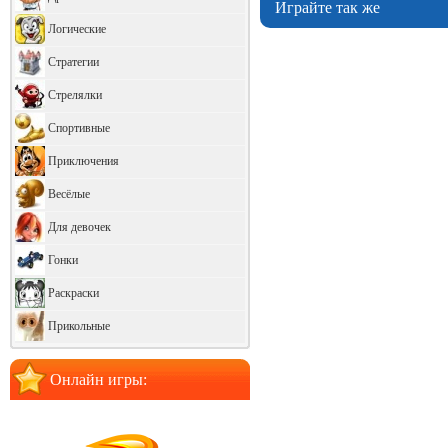
Играйте так же
Логические
Стратегии
Стрелялки
Спортивные
Приключения
Весёлые
Для девочек
Гонки
Раскраски
Прикольные
Онлайн игры: