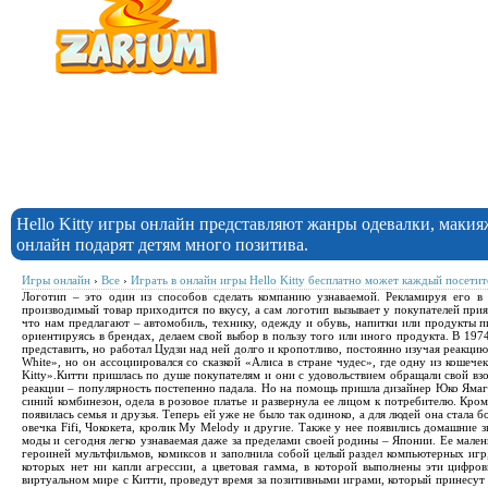
Hello Kitty игры онлайн представляют жанры одевалки, маки
онлайн подарят детям много позитива.
Игры онлайн
›
Все
›
Играть в онлайн игры Hello Kitty бесплатно может каждый посетит
Логотип – это один из способов сделать компанию узнаваемой. Рекламируя его в 
производимый товар приходится по вкусу, а сам логотип вызывает у покупателей прия
что нам предлагают – автомобиль, технику, одежду и обувь, напитки или продукты 
ориентируясь в брендах, делаем свой выбор в пользу того или иного продукта. В 19
представить, но работал Цудзи над ней долго и кропотливо, постоянно изучая реакцию 
White», но он ассоциировался со сказкой «Алиса в стране чудес», где одну из кошече
Kitty».Китти пришлась по душе покупателям и они с удовольствием обращали свой взо
реакции – популярность постепенно падала. Но на помощь пришла дизайнер Юко Ямагу
синий комбинезон, одела в розовое платье и развернула ее лицом к потребителю. Кром
появилась семья и друзья. Теперь ей уже не было так одиноко, а для людей она стала
овечка Fifi, Чококета, кролик My Melody и другие. Также у нее появились домашние з
моды и сегодня легко узнаваемая даже за пределами своей родины – Японии. Ее мален
героиней мультфильмов, комиксов и заполнила собой целый раздел компьютерных игр,
которых нет ни капли агрессии, а цветовая гамма, в которой выполнены эти цифро
виртуальном мире с Китти, проведут время за позитивными играми, который принесут 