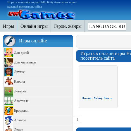
Играть в онлайн игры Hello Kitty бесплатно может
каждый посетитель сайта
Игры
Онлайн игры
Герои, жанры
LANGUAGE: RU
Игры онлайн:
Для детей
Играть в онлайн игры He
посетитель сайта
Для мальчиков
Другие
Квесты
Леталки
Пазлы: Хелоу Китти
Азартные
Бродилки
1
Аркады
Драки