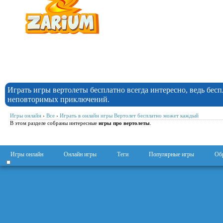
Играть игры вертолеты бесплатно всегда интересно, ведь бес
неповторимых приключений.
Игры онлайн
›
Все
›
Играть в онлайн игры Вертолет бесплатно может каждый
В этом разделе собраны интересные
игры про вертолеты
.
Игры онлайн
Онлайн игры
Теги
Популярные игры
Обр