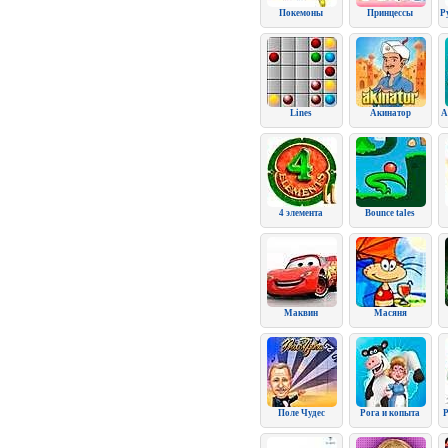
Покемоны
Принцессы
Р
Lines
Акинатор
А
4 элемента
Bounce tales
Маквин
Масяня
Поле Чудес
Рога и копыта
Р