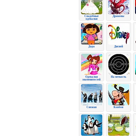
Свадебные
Драконы
одевалки
Дора
Дисней
Одевалки
На меткость
знаменитостей
Снежки
Ковбои