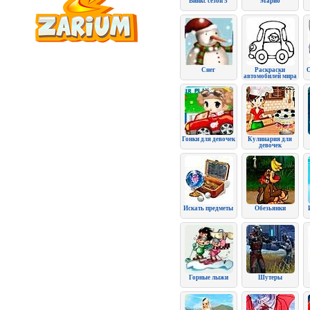
Винкс сезон 5
Марио
Снег
Раскраски
автомобилей мира
Гонки для девочек
Кулинария для
девочек
Искать предметы
Обезьянки
Горные лыжи
Шутеры