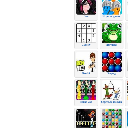
Эмо
Игры на двоих
Судоку
Лягушки
Бен 10
3 в ряд
Показ мод
Стрельба из лука