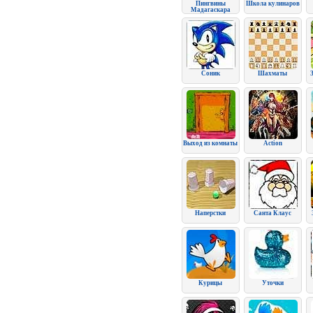
Пингвины
Школа кулинаров
Мадагаскара
Соник
Шахматы
Выход из комнаты
Action
Наперстки
Санта Клаус
Курицы
Уточки