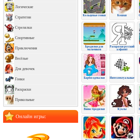
Логические
Кольцевые гонки
Кошки
Стратегии
Стрелялки
Спортивные
Бродилки для
Раскраски русский
Приключения
мальчиков
алфавит
Весёлые
Для девочек
Барби одевалки
Интеллектуальные
Гонки
Раскраски
Прикольные
Винкс бродилки
Куклы
Онлайн игры: