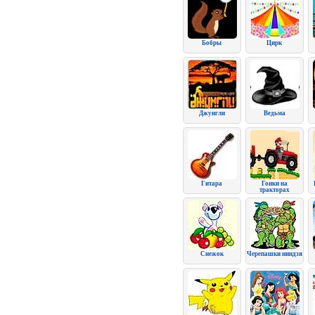
Бобры
Цирк
Джунгли
Ведьма
Гитара
Гонки на
тракторах
Снежок
Черепашки ниндзя