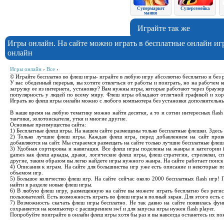
Супермаркет
Суперсемейка
мания
Играйте так же
Игры онлайн. На сайте можно играть в бесплатные онлайн иг
онлайн
Игры онлайн
›
Все
›
© Играйте бесплатно во флеш игры- играйте в любую игру абсолютно бесплатно и без 
У вас обеденный перерыв, вы хотите отвлечься от работы и поиграть, но на рабочем к
загрузку ее из интернета, установку? Вам нужны игры, которые работают через браузе
популярность у людей по всему миру. Флеш игры обладают отличной графикой и хор
Играть во флеш игры онлайн можно с любого компьютера без установки дополнительны
В наше время на любую тематику можно найти десятки, а то и сотни интересных flash 
танчики, золотоискатели, утки и многие другие.
Основные преимущества сайта:
1) Бесплатные флеш игры. На нашем сайте размещены только бесплатные флешки. Здесь 
2) Только лучшие флеш игры. Каждая флеш игра, перед добавлением на сайт про
добавляются на сайт. Мы стараемся размещать на сайте только лучшие бесплатные флеш
3) Удобная сортировка и навигация. Все флеш игры поделены на жанры и категории (
games как флеш аркады, драки, логические флеш игры, флеш стратегии, стрелялки, с
другие, таким образом вы легко найдете игры нужного жанра. На сайте работает поиск
4) Описания к играм. На сайте для большинства игр уже есть описание и некоторые 
объемом игр.
5) Большое количество флеш игр. На сайте сейчас около 2000 бесплатных flash игр!
найти в разделе новые флеш игры.
6) В любую флеш игру, размещенную на сайте вы можете играть бесплатно без регис
пользователей. Есть возможность играть во флеш игры в полный экран. Для этого есть
7) Возможность скачать флеш игры бесплатно. Не так давно на сайте появилась фун
сохраняется на компьютер с расширением swf и для запуска игры нужен flash player.
Попробуйте поиграйте в онлайн флеш игры хотя бы раз и вы навсегда останетесь их по