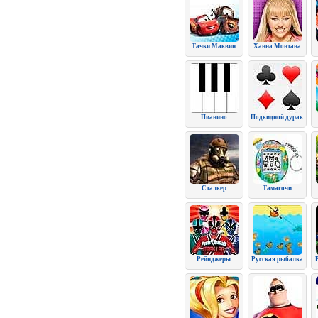
Тачки Маквин
Ханна Монтана
Пианино
Подкидной дурак
Сталкер
Тамагочи
Рейнджеры
Русская рыбалка