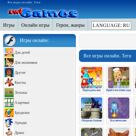
Все игры онлайн. Теги
Игры
Онлайн игры
Герои, жанры
LANGUAGE: RU
Игры онлайн:
Для детей
Все игры онлайн. Теги
Для мальчиков
Другие
Квесты
Переодевалки
Приготовление еды
Леталки
Азартные
Бродилки
Оборона башни
Космические
Аркады
Драки