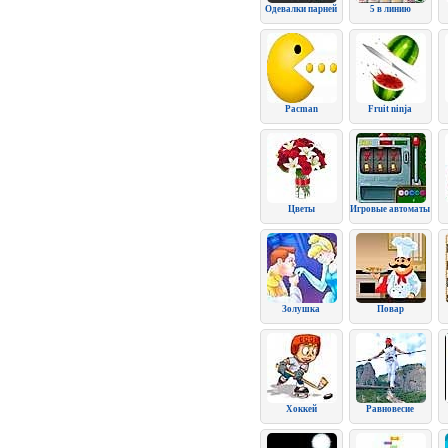
Одевалки парней
5 в линию
Pacman
Fruit ninja
Цветы
Игровые автоматы
Золушка
Повар
Хоккей
Равновесие