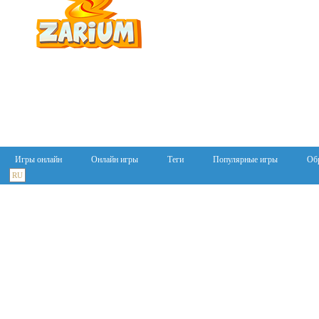
Игры онлайн
Онлайн игры
Теги
Популярные игры
Обр
RU