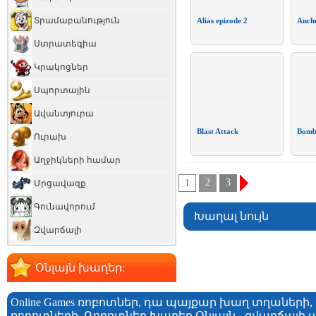
Տրամաբանություն
Alias epizode 2
Ancho
Ստրատեգիա
Կրակոցներ
Սպորտային
Ավանտյուրա
Blast Attack
Bomb
Ուրախ
Աղջիկների համար
2
3
1
Մրցավազք
Գունավորում
Խաղալ նույն
Զվարճալի
Օնլայն խաղեր:
Online Games ռոբոտներ, դա պայքար խաղ տղաների
ռոբոտների. Ռոբոտներ Խաղեր Օնլայն - զվարճալ