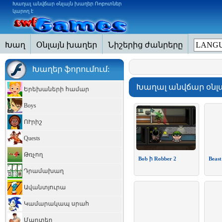
Խաղալ անվճար օնլայն խաղեր Ռոբոտներ
կարող է
Խաղ
Օնլայն խաղեր
Նիշերից ժանրերը
LANGU
Խաղեր ֆորումում:
Խաղալ անվճար օնլա
Երեխաների համար
Boys
ՈՒրիշ
Quests
Թռչող
Bob ի Robber 2
Beast
Դրամախաղ
Ավանտյուրա
Կամարակապ սրահ
Մարտեր