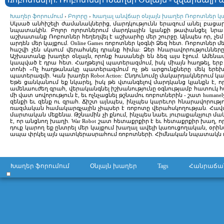
Խաղեր ֆորումում
›
Բոլորը
›
Խաղալ անվճար օնլայն խաղեր Ռոբոտներ կա
Սկսած անհիշելի ժամանակներից, մարդկությունն երազում անել բացարձ
նպատակին. Բոլոր ոլորտներում մարդկային կյանքի թափանցել նրա 
աշխատանք Ռոբոտներ հեղեղվել է աշխարհը մեր շուրջը. Այնպես որ, չե
արդեն մեր կայքում. Online Games ռոբոտներ կօգնի Ձեզ հետ. Ռոբոտներ 
հաշվի չեն սկսում վերահսկել դրանք հիմա: Ձեր հնարավորություննե
Աշխատանք խաղեր օնլայն, որոնք հասանելի են ձեզ այս էջում. Ամե
կապված է դրա հետ. Հաղթելով պատերազմում, իսկ միայն հաղթել, երբ
տոնի «Ոչ հաղթանակը պատերազմում ոչ թե արցունքները մեկ երեխ
պատերազմի. Կան խաղեր Robot Action: Ընդունումը մակարդակներում կ
Եթե ​​ցանկանում եք նկարել, իսկ թե վտանգելով մարդկանց կյանքն է
ամենաուժեղ զրահ, վերականգնել իշխանությունը օգնությամբ հատուկ հ
մի վատ սովորություն է, եւ ոչնչացնել թշնամու ռոբոտներին - շատ hu
զենքի եւ զենք ու զրահ. Ճիշտ այնպես, ինչպես կարեւոր հնարավորութ
ռազմական համակարգչային չիպսեր է ռոբոտը վերահսկողության. Հավաք
մարտական ​​մեքենա. Թշնամին չի քնում, ինչպես նաեւ յուրաքանչյուր մ
է, որ անցնող խաղի. War Robot շատ հետաքրքիր է եւ հետաքրքիր խաղ, որ
դուք կարող եք ընտրել մեր կայքում խաղալ ավելի կառուցողական, օրին
ապա փրկել այն պատկերասրահում ռոբոտների. Հիմնական նպատակն ռոբոտն
Խաղեր ֆորումում
Օնլայն խաղեր
Tags
Հանրաճա