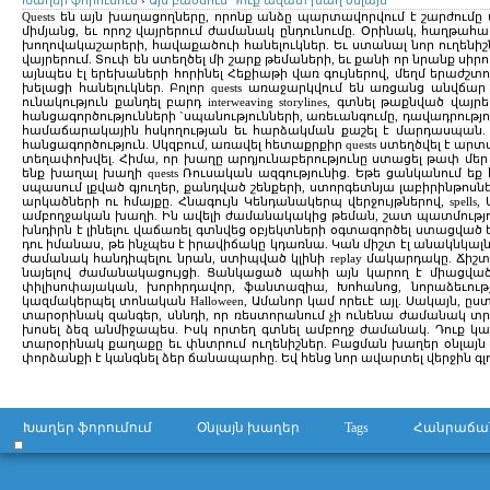
Խաղեր ֆորումում
›
Այս բաժնում Դուք ազատ խաղ օնլայն
Quests են այն խաղացողները, որոնք անձը պարտավորվում է շարժումը 
միմյանց, եւ որոշ վայրերում ժամանակ ընդունումը. Օրինակ, հաղթահարե
խողովակաշարերի, հավաքածուի հանելուկներ. Եւ ստանալ նոր ուղենիշն
վայրերում. Տուփ են ստեղծել մի շարք թեմաների, եւ քանի որ նրանք ս
այնպես էլ երեխաների հորինել Հեքիաթի վառ գույներով, մեղմ երաժշ
խելացի հանելուկներ. Բոլոր quests առաջարկվում են առցանց անվճա
ունակություն քանդել բարդ interweaving storylines, գտնել թաքնված
հանցագործությունների `սպանությունների, առեւանգումը, դավադրությո
համաճարակային հսկողության եւ հարձակման քաշել է մարդասպան. Մի
հանցագործություն. Սկզբում, առավել հետաքրքիր quests ստեղծվել է ար
տեղափոխվել. Հիմա, որ խաղը արդյունաբերությունը ստացել թափ մեր
ենք խաղալ խաղի quests Ռուսական ազգությունից. Եթե ​​ցանկանում եք հ
սպասում լքված գյուղեր, քանդված շենքերի, ստորգետնյա լաբիրինթոսները
արկածների ու հմայքը. Հնագույն Կենդանակերպ վերջույթներով, spells
ամբողջական խաղի. Ին ավելի ժամանակակից թեման, շատ պատմությունն
խնդիրն է լինելու վաճառել գտնվեց օբյեկտների օգտագործել ստացված են
դու իմանաս, թե ինչպես է իրավիճակը կդառնա. Կան միշտ էլ անակնկալներ
ժամանակ հանդիպելու նրան, ստիպված կլինի replay մակարդակը. Ճիշ
նայելով ժամանակացույցի. Ցանկացած պահի այն կարող է միացված նո
փիլիսոփայական, խորհրդավոր, ֆանտազիա, Խոհանոց, նորաձեւությո
կազմակերպել տոնական Halloween, Ամանոր կամ որեւէ այլ. Սակայն, ըս
տարօրինակ զանգեր, սննդի, որ ռեստորանում չի ունենա ժամանակ տրա
խոսել ձեզ անմիջապես. Իսկ որտեղ գտնել ամբողջ ժամանակ. Դուք կար
տարօրինակ քաղաքը եւ փնտրում ուղենիշներ. Բացման խաղեր օնլայն qu
փորձանքի է կանգնել ձեր ճանապարհը. Եվ հենց նոր ավարտել վերջին գլո
Խաղեր ֆորումում
Օնլայն խաղեր
Tags
Հանրաճա