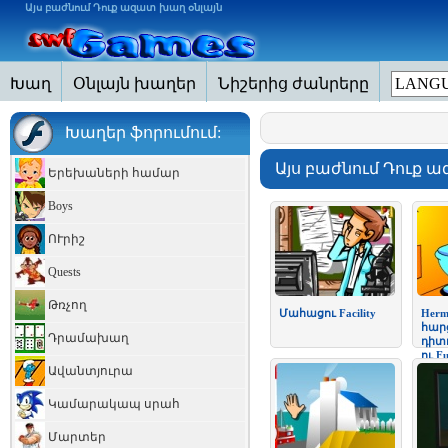
Այս բաժնում Դուք ազատ խաղ օնլայն
Խաղ
Օնլայն խաղեր
Նիշերից ժանրերը
LANGU
Խաղեր ֆորումում:
Այս բաժնում Դուք 
Երեխաների համար
Boys
ՈՒրիշ
Quests
Թռչող
Մահացու Facility
Herm
հար
Դրամախաղ
դիտ
ու F
Ավանտյուրա
Կամարակապ սրահ
Մարտեր