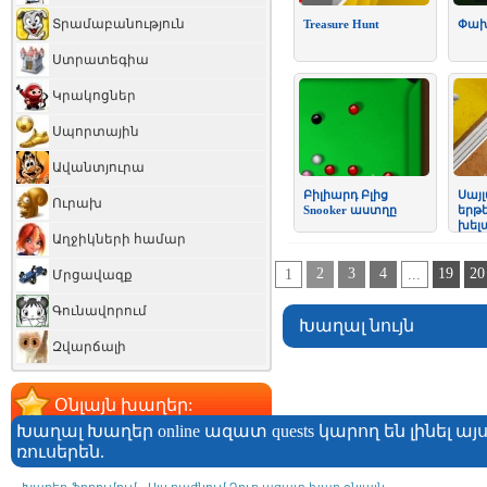
Տրամաբանություն
Treasure Hunt
Փախ
Ստրատեգիա
Կրակոցներ
Սպորտային
Ավանտյուրա
Բիլիարդ Բլից
Սայ
Ուրախ
Snooker աստղը
երթե
խել
Աղջիկների համար
2
3
4
19
20
1
...
Մրցավազք
Գունավորում
Խաղալ նույն
Զվարճալի
Օնլայն խաղեր:
Խաղալ Խաղեր online ազատ quests կարող են լինել այ
ռուսերեն.