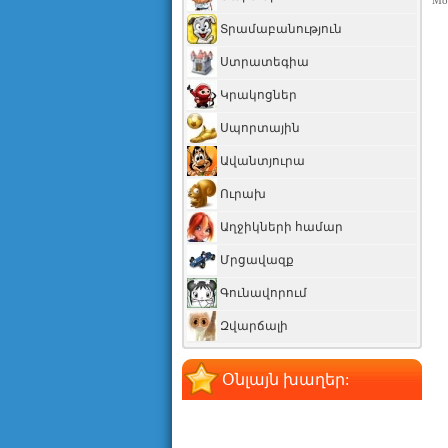
Мот
Տրամաբանություն
Ստրատեգիա
Կրակոցներ
Սպորտային
Ավանտյուրա
Ուրախ
Աղջիկների համար
Մրցավազք
Գունավորում
Զվարճալի
Օնլայն խաղեր: