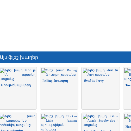
Այս ֆլեշ խաղեր
Rolling Ֆուտբոլ
Թոմ եւ Jerry
Մռութ են այստեղ
Tur
Hom