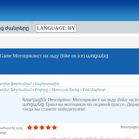
ից ժանրերը
LANGUAGE: HY
Game Мотоциклист на льду (bike on ice) առցանց
ղեր ֆորումում
›
Սպորտային
ղեր ֆորումում
›
Բոլորը
›
Motorcycle Racing
›
Trial Սպորտ
Խաղային Description: Мотоциклист на льду (bike 
առցանց Триал на мотоцикле по ледяной трассе. Держит
тогда вы станете победителем!
Խաղացել ե
ահատել այս
ղը: