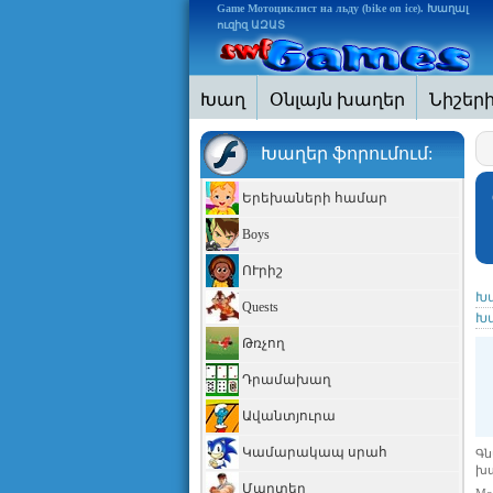
Game Мотоциклист на льду (bike on ice). Խաղալ
ուզիզ ԱԶԱՏ
Խաղ
Օնլայն խաղեր
Նիշեր
Խաղեր ֆորումում:
Երեխաների համար
Boys
ՈՒրիշ
Խա
Quests
Խա
Թռչող
Դրամախաղ
Ավանտյուրա
Կամարակապ սրահ
Գն
խա
Մարտեր