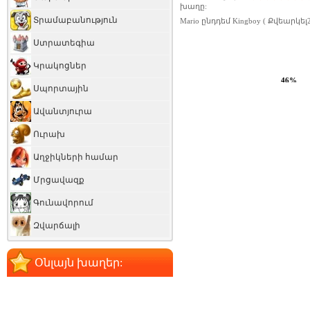
խաղը:
Տրամաբանություն
Mario ընդդեմ Kingboy
( Քվեարկել
Ստրատեգիա
Կրակոցներ
51%
Սպորտային
Ավանտյուրա
Ուրախ
Աղջիկների համար
Մրցավազք
Գունավորում
Զվարճալի
Օնլայն խաղեր: