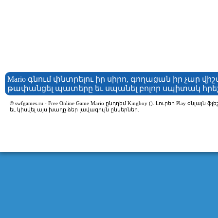
Mario գնում փնտրելու իր սիրո, գողացան իր չար վիշա
թափանցել պատերը եւ սպանել բոլոր սպիտակ հրեշն
© swfgames.ru - Free Online Game Mario ընդդեմ Kingboy (). Լուրեր Play օն
եւ կիսվել այս խաղը ձեր լավագույն ընկերներ.