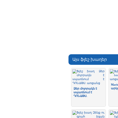
Այս ֆլեշ խաղեր
Mari
արկ
Ձեր մոլորակն է
սպառնում է
ԴՈՆԱԹՍ.