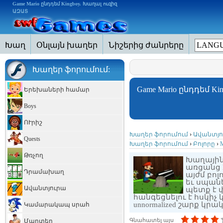
Game Mario ընդդեմ Kingboy. Խաղալ ուզիզ
ԱԶԱՏ
Խաղ
Օնլայն խաղեր
Նիշերից ժանրերը
LANGU
Խաղեր ֆորումում:
Game Mario ընդդեմ K
Երեխաների համար
Boys
ՈՒրիշ
Խաղեր ֆորումում
›
Ավանտյ
Quests
Խաղեր ֆորումում
›
Բոլորը
›
Թռչող
Խաղային 
առցանց M
Դրամախաղ
այժմ բոլ
եւ սպանե
Ավանտյուրա
պետք է փ
հանգեցնելու է հսկիչ 
unnormalized շարք կրա
Կամարակապ սրահ
Գնահատել այս
Մարտեր