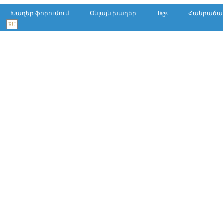
Խաղեր ֆորումում
Օնլայն խաղեր
Tags
Հանրաճա
RU