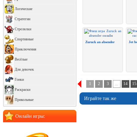
Логические
Стратегии
Стрелялки
Спортивные
Zuruck an absender
Jet b
Приключения
Весёлые
Для девочек
Гонки
1
2
3
14
15
...
Раскраски
Играйте так же
Прикольные
Онлайн игры: