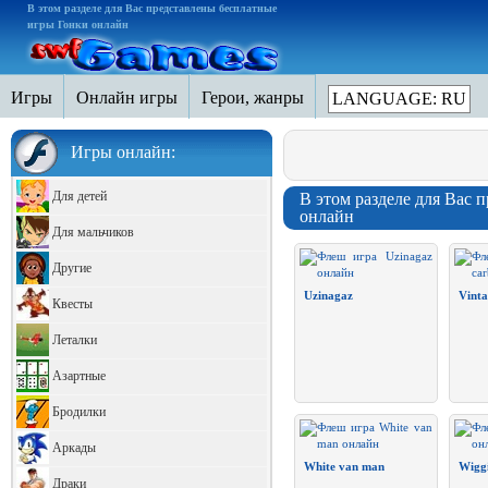
В этом разделе для Вас представлены бесплатные
игры Гонки онлайн
Игры
Онлайн игры
Герои, жанры
LANGUAGE: RU
Игры онлайн:
Для детей
В этом разделе для Вас 
онлайн
Для мальчиков
Другие
Uzinagaz
Vinta
Квесты
Леталки
Азартные
Бродилки
Аркады
White van man
Wiggi
Драки