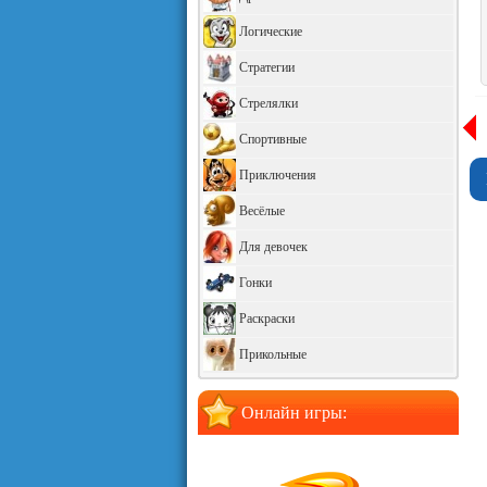
Логические
Стратегии
Стрелялки
Спортивные
Приключения
Весёлые
Для девочек
Гонки
Раскраски
Прикольные
Онлайн игры: