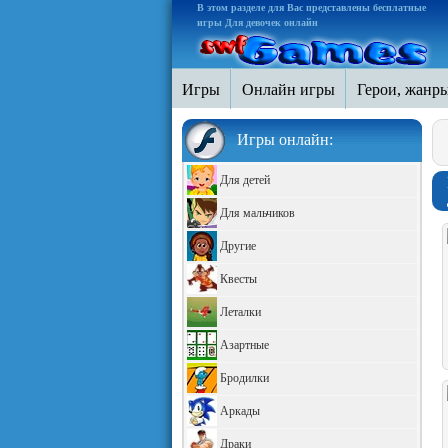
В этом разделе для Вас представлены бесплатные
игры Для девочек онлайн
Игры
Онлайн игры
Герои, жанр
Игры онлайн:
Для детей
Для мальчиков
Другие
Квесты
Леталки
Азартные
Бродилки
Аркады
Драки