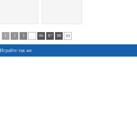
1
2
3
86
87
88
...
89
Играйте так же