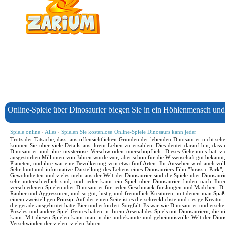
Online-Spiele über Dinosaurier biegen Sie in ein Höhlenmensch und 
Spiele online
›
Alles
›
Spielen Sie kostenlose Online-Spiele Dinosaurs kann jeder
Trotz der Tatsache, dass, aus offensichtlichen Gründen der lebenden Dinosaurier nicht sehen 
können Sie über viele Details aus ihrem Leben zu erzählen. Dies deutet darauf hin, dass
Dinosaurier und ihre mysteriöse Verschwinden unerschöpflich. Dieses Geheimnis hat v
ausgestorben Millionen von Jahren wurde vor, aber schon für die Wissenschaft gut bekannt, 
Planeten, und ihre war eine Bevölkerung von etwa fünf Arten. Ihr Aussehen wird auch voll
Sehr bunt und informative Darstellung des Lebens eines Dinosauriers Film "Jurassic Park", 
Gewohnheiten und vieles mehr aus der Welt der Dinosaurier sind die Spiele über Dinosaur
sehr unterschiedlich sind, und jeder kann ein Spiel über Dinosaurier finden nach Ih
verschiedenen Spielen über Dinosaurier für jeden Geschmack für Jungen und Mädchen. Diese
Räuber und Aggressoren, und so gut, lustig und freundlich Kreaturen, mit denen man Spaß f
einem zweistelligen Prinzip: Auf der einen Seite ist es die schrecklichste und riesige Kreatur
die gerade ausgebrütet hatte Eier und erfordert Sorgfalt. Es war wie Dinosaurier und ersch
Puzzles und andere Spiel-Genres haben in ihrem Arsenal des Spiels mit Dinosauriern, die n
kann. Mit diesen Spielen kann man in die unbekannte und geheimnisvolle Welt der Dinosa
Verschwinden der vielen, vielen Jahren.