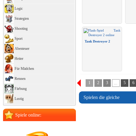
Logic
Strategien
Shooting
Sport
Tank Destroyer 2
Abenteuer
Heiter
Für Mädchen
Rennen
1
2
3
5
6
...
Färbung
Spielen die gleiche
Lustig
Spiele online: