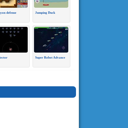
yon defense
Jumping Duck
lector
Super Robot Advance