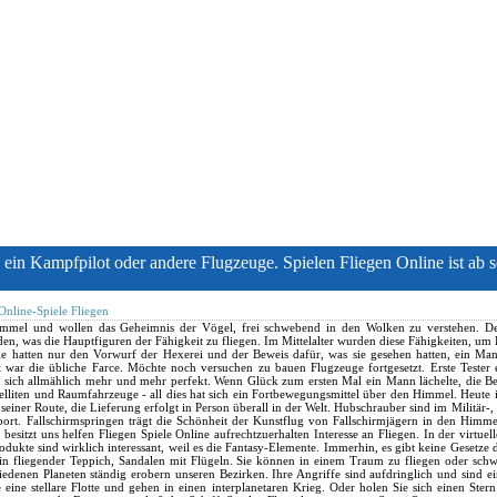
 ein Kampfpilot oder andere Flugzeuge. Spielen Fliegen Online ist ab so
 Online-Spiele Fliegen
mel und wollen das Geheimnis der Vögel, frei schwebend in den Wolken zu verstehen. De
 was die Hauptfiguren der Fähigkeit zu fliegen. Im Mittelalter wurden diese Fähigkeiten, u
e hatten nur den Vorwurf der Hexerei und der Beweis dafür, was sie gesehen hatten, ein Man
 war die übliche Farce. Möchte noch versuchen zu bauen Flugzeuge fortgesetzt. Erste Tester e
 sich allmählich mehr und mehr perfekt. Wenn Glück zum ersten Mal ein Mann lächelte, die Be
elliten und Raumfahrzeuge - all dies hat sich ein Fortbewegungsmittel über den Himmel. Heute
einer Route, die Lieferung erfolgt in Person überall in der Welt. Hubschrauber sind im Militär-
port. Fallschirmspringen trägt die Schönheit der Kunstflug von Fallschirmjägern in den Himm
sitzt uns helfen Fliegen Spiele Online aufrechtzuerhalten Interesse an Fliegen. In der virtuel
ukte sind wirklich interessant, weil es die Fantasy-Elemente. Immerhin, es gibt keine Gesetze d
 ein fliegender Teppich, Sandalen mit Flügeln. Sie können in einem Traum zu fliegen oder sc
edenen Planeten ständig erobern unseren Bezirken. Ihre Angriffe sind aufdringlich und sind ein
e eine stellare Flotte und gehen in einen interplanetaren Krieg. Oder holen Sie sich einen Ste