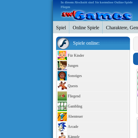
In diesem Abschnitt sind Sie kostenlose Online-Spiele
Fliegen
Spiel
Online Spiele
Charaktere, Gen
Spiele online:
Für Kinder
Jungen
Sonstiges
Quests
Fliegend
Gambling
Abenteuer
Arcade
Kämpfe