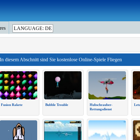
res
LANGUAGE: DE
In diesem Abschnitt sind Sie kostenlose Online-Spiele Fliegen
Fusion Rakete
Bubble Trouble
Hubschrauber-
Let
Rettungsdienst