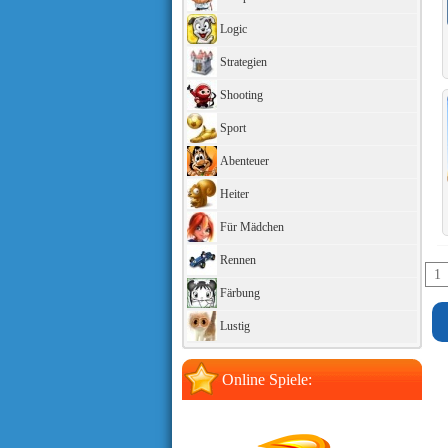
Logic
Strategien
Shooting
Sport
Abenteuer
Heiter
Für Mädchen
Rennen
1
Färbung
Lustig
Online Spiele: