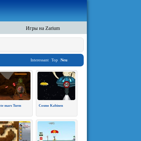
Игры на Zarium
Interessant
Top
Neu
|
|
|
zte mars Turm
Cosmo Kabinen