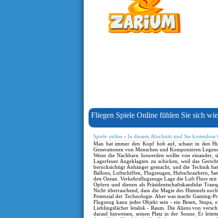
Fliegen Spiele Online fühlen Sie sich wie
Spiele online
›
In diesem Abschnitt sind Sie kostenlose
Man hat immer den Kopf hob auf, schaut in den Him
Generationen von Menschen und Komponieren Legenden,
Wenn die Nachbarn loswerden wollte von einander, si
Lagerfeuer Angeklagten zu schicken, weil das Gericht
berücksichtigt Anhänger gemacht, und die Technik hat
Ballons, Luftschiffen, Flugzeugen, Hubschraubern, Sat
den Ozean. Verkehrsflugzeuge Lage die Luft Flure mit s
Opfern und dienen als Präsidentschaftskandidat Trans
Nicht überraschend, dass die Magie des Himmels noch be
Potenzial der Technologie. Aber was macht Gaming-Prod
Flugzeug kann jedes Objekt sein - ein Besen, Stupa,
Lieblingsfächer letalok - Raum. Die Aliens von verschi
darauf hinweisen, seinen Platz in der Sonne. Er leitet