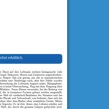
fort erhältlich.
r Durst auf den Luftraum erobern heimgesucht viele
m Engel, Dämonen, Hexen und Zauberern zugeschrieben.
n fliegen. Das war genug, um das zu inquisitorischen
rlitten eine Niederlage nach, aber ihre Fehler wurden
herrschung der Luftraum begann rasant. Hängegleiter,
 ist es keine Überraschung, Flug mit dem Flugzeug über
, Medizin-, Feuer-Dienst verwendet, bei der Rettung von
el, die in komplexe Formen gebaut werden ausgestellt.
len Welt oft wiederholt Realismus der Situation und das
er Physik und Schwerkraft, was bedeutet, dass sich das
hweben über dem Boden ohne zusätzliche Geräte. Meine
 Ärgernis. Es ist Zeit, ihnen eine Lektion erteilen und
rn Wolf, der durch die gesamte Galaxie gefürchtet wird.