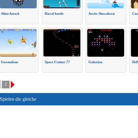
Alien Attack
Haval battle
Arctic Showdown
Can
Goomalane
Space Cruiser 77
Galaxion
Def
2
Spielen die gleiche