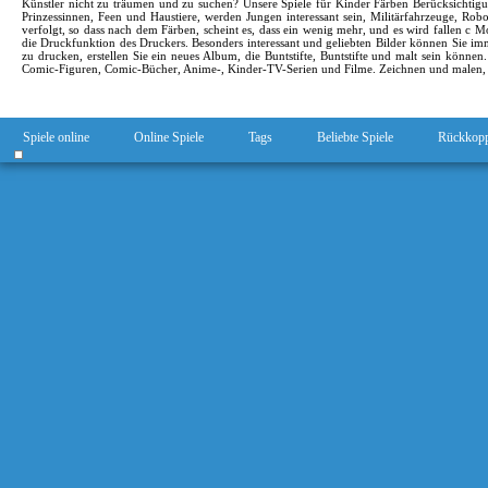
Künstler nicht zu träumen und zu suchen? Unsere Spiele für Kinder Färben Berücksichtig
Prinzessinnen, Feen und Haustiere, werden Jungen interessant sein, Militärfahrzeuge, Rob
verfolgt, so dass nach dem Färben, scheint es, dass ein wenig mehr, und es wird fallen c Mon
die Druckfunktion des Druckers. Besonders interessant und geliebten Bilder können Sie 
zu drucken, erstellen Sie ein neues Album, die Buntstifte, Buntstifte und malt sein können
Comic-Figuren, Comic-Bücher, Anime-, Kinder-TV-Serien und Filme. Zeichnen und malen, un
Spiele online
Online Spiele
Tags
Beliebte Spiele
Rückkop