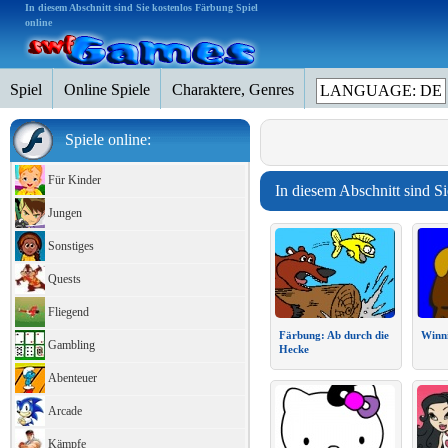
In diesem Abschnitt sind Sie kostenlos Färbung Spiel
online
Spiel
Online Spiele
Charaktere, Genres
LANGUAGE: DE
Spiele online:
Für Kinder
In diesem Abschnitt sind Si
Jungen
Sonstiges
Quests
Fliegend
Färbung: Ab durch die
Winn
Gambling
Hecke
Abenteuer
Arcade
Kämpfe