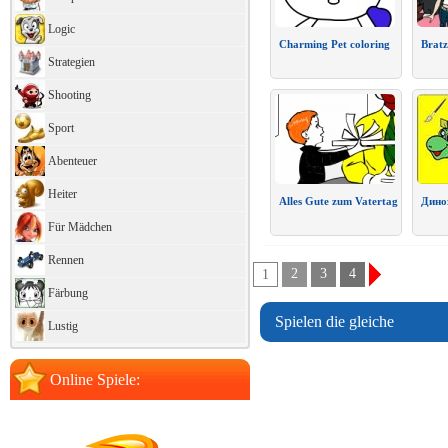
Logic
Charming Pet сoloring
Bratz
Strategien
Shooting
Sport
Abenteuer
Heiter
Alles Gute zum Vatertag
Дино
Für Mädchen
Rennen
2
3
4
1
Färbung
Spielen die gleiche
Lustig
Online Spiele: