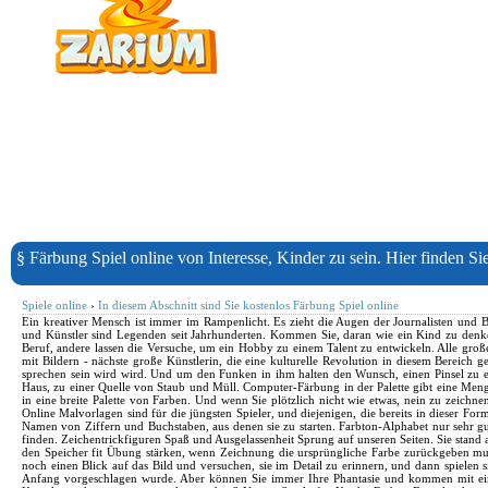
§ Färbung Spiel online von Interesse, Kinder zu sein. Hier finden S
Spiele online
›
In diesem Abschnitt sind Sie kostenlos Färbung Spiel online
Ein kreativer Mensch ist immer im Rampenlicht. Es zieht die Augen der Journalisten und Bür
und Künstler sind Legenden seit Jahrhunderten. Kommen Sie, daran wie ein Kind zu denken,
Beruf, andere lassen die Versuche, um ein Hobby zu einem Talent zu entwickeln. Alle gro
mit Bildern - nächste große Künstlerin, die eine kulturelle Revolution in diesem Bereich g
sprechen sein wird wird. Und um den Funken in ihm halten den Wunsch, einen Pinsel zu erste
Haus, zu einer Quelle von Staub und Müll. Computer-Färbung in der Palette gibt eine Meng
in eine breite Palette von Farben. Und wenn Sie plötzlich nicht wie etwas, nein zu zeich
Online Malvorlagen sind für die jüngsten Spieler, und diejenigen, die bereits in dieser Fo
Namen von Ziffern und Buchstaben, aus denen sie zu starten. Farbton-Alphabet nur sehr gut
finden. Zeichentrickfiguren Spaß und Ausgelassenheit Sprung auf unseren Seiten. Sie stand 
den Speicher fit Übung stärken, wenn Zeichnung die ursprüngliche Farbe zurückgeben muss,
noch einen Blick auf das Bild und versuchen, sie im Detail zu erinnern, und dann spielen 
Anfang vorgeschlagen wurde. Aber können Sie immer Ihre Phantasie und kommen mit einer I