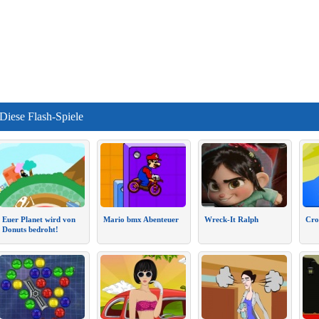
Diese Flash-Spiele
Euer Planet wird von
Mario bmx Abenteuer
Wreck-It Ralph
Сro
Donuts bedroht!