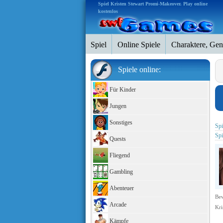
Spiel Kristen Stewart Promi-Makeover. Play online
kostenlos
Spiel
Online Spiele
Charaktere, Gen
Spiele online:
Für Kinder
Jungen
Sonstiges
Spi
Spi
Quests
Fliegend
Gambling
Abenteuer
Bew
Arcade
Kri
Kämpfe