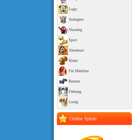
Logic
Strategien
Shooting
Sport
Abenteuer
Heiter
Für Mädchen
Rennen
Färbung
Lustig
Online Spiele: