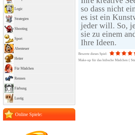
Ihre kreative S
so dass nicht ei
Logic
es ist ein Kunst
Strategien
jeder will. So, 
Shooting
sie zu einem an
Sport
Ihre Ideen.
Abenteuer
Bewerte dieses Spiel:
Heiter
Make-up für das hübsche Mädchen
( St
Für Mädchen
Rennen
Färbung
Lustig
Online Spiele: