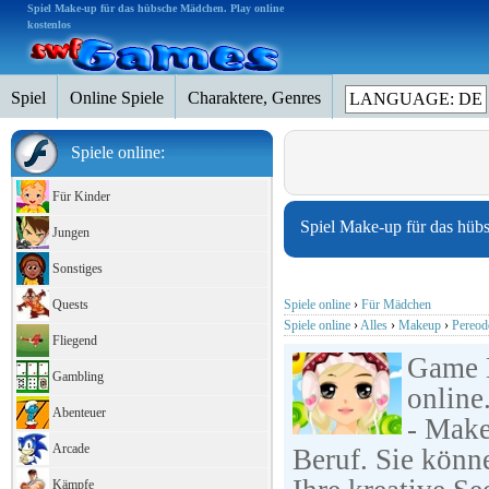
Spiel Make-up für das hübsche Mädchen. Play online
kostenlos
Spiel
Online Spiele
Charaktere, Genres
LANGUAGE: DE
Spiele online:
Für Kinder
Spiel Make-up für das hüb
Jungen
Sonstiges
Quests
Spiele online
›
Für Mädchen
Spiele online
›
Alles
›
Makeup
›
Pereod
Fliegend
Game D
Gambling
online
Abenteuer
- Make-
Arcade
Beruf. Sie könne
Kämpfe