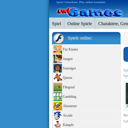
Spiel Cyberchase. Play online kostenlos
Spiel
Online Spiele
Charaktere, Gen
Spiele online:
Für Kinder
Jungen
Sonstiges
Spi
Spi
Quests
Fliegend
Gambling
Abenteuer
A
Arcade
Bew
Cyb
Kämpfe