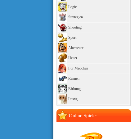
Logic
Strategien
Shooting
Sport
Abenteuer
Heiter
Für Mädchen
Rennen
Färbung
Lustig
Online Spiele: