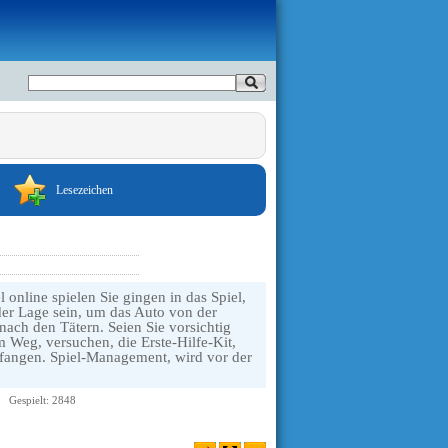
Lesezeichen
online spielen Sie gingen in das Spiel,
der Lage sein, um das Auto von der
nach den Tätern. Seien Sie vorsichtig
 Weg, versuchen, die Erste-Hilfe-Kit,
 fangen. Spiel-Management, wird vor der
Gespielt: 2848