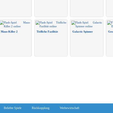
Maus-Killer 2
Tödliche Fazilität
Galactic Spinner
Ges
Beliebte Spiele
Rückkopplung
Werbewirtschaft