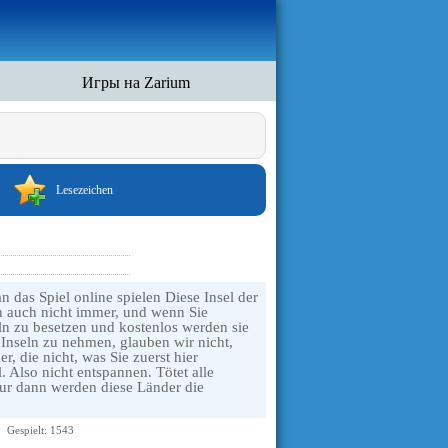
Игры на Zarium
Lesezeichen
n das Spiel online spielen Diese Insel der
den auch nicht immer, und wenn Sie
eln zu besetzen und kostenlos werden sie
r Inseln zu nehmen, glauben wir nicht,
 die nicht, was Sie zuerst hier
 Also nicht entspannen. Tötet alle
Nur dann werden diese Länder die
Gespielt: 1543