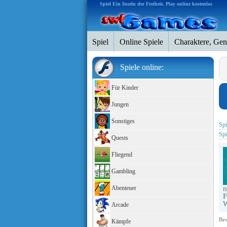
Spiel Ein Inseln der Freiheit. Play online kostenlos
Spiel
Online Spiele
Charaktere, Gen
Spiele online:
Für Kinder
Jungen
Sonstiges
Spi
Spi
Quests
Fliegend
Gambling
Abenteuer
n
F
W
Arcade
Bew
Kämpfe