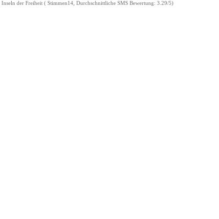
 Inseln der Freiheit
( Stimmen
14
, Durchschnittliche SMS Bewertung:
3.29
/
5
)