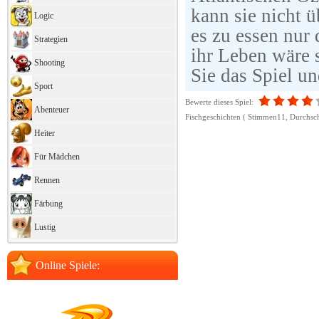
kann sie nicht ü
Logic
es zu essen nur 
Strategien
ihr Leben wäre 
Shooting
Sie das Spiel un
Sport
Bewerte dieses Spiel:
Abenteuer
Fischgeschichten
( Stimmen
11
, Durchsc
Heiter
Für Mädchen
Rennen
Färbung
Lustig
Online Spiele: