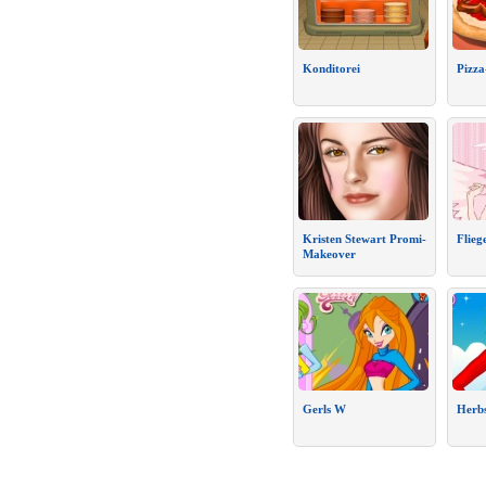
Konditorei
Pizza
Kristen Stewart Promi-
Flieg
Makeover
Gerls W
Herbs