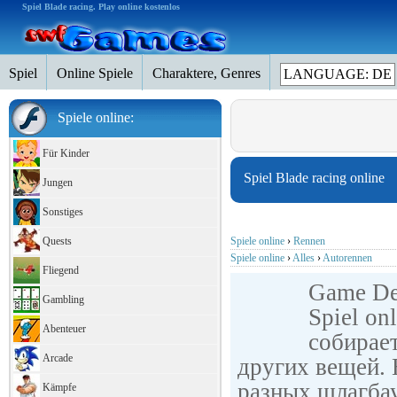
Spiel Blade racing. Play online kostenlos
Spiel
Online Spiele
Charaktere, Genres
LANGUAGE: DE
Spiele online:
Für Kinder
Spiel Blade racing online
Jungen
Sonstiges
Quests
Spiele online
›
Rennen
Spiele online
›
Alles
›
Autorennen
Fliegend
Game Des
Gambling
Spiel on
Abenteuer
собирает
Arcade
других вещей.
разных шлагба
Kämpfe