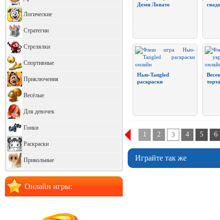
Деми Ловато
свад
Логические
Стратегии
Стрелялки
Спортивные
Нью-Tangled
Весе
Приключения
раскраски
торт
Весёлые
Для девочек
Гонки
1
2
4
5
6
3
Раскраски
Играйте так же
Прикольные
Онлайн игры: