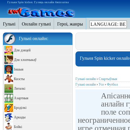
Гульня Spin kicker. Гуляць онлайн бясплатна
Гульні
Онлайн гульні
Героі, жанры
LANGUAGE: BE
Гульні онлайн:
Для дзяцей
Гульня Spin kicker онлай
Для хлопчыкаў
Іншыя
Квэсты
Гульні онлайн
›
Спартыўныя
Гульні онлайн
›
Усе
›
Футбол
Ляталкі
Апісанне
Азартныя
анлайн г
Броділкі
поле соп
Аркады
неограниченное
игре отменная 
Бойкі