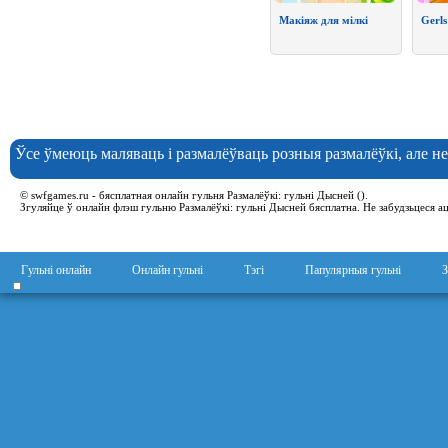
Макіяж для мілкі
Gerls
Ўсе ўмеюць маляваць і размалёўваць розныя размалёўкі, але н
© swfgames.ru - бясплатная онлайн гульня Размалёўкі: гульні Дысней ().
Згуляйце ў онлайн флэш гульню Размалёўкі: гульні Дысней бясплатна. Не забудзьцеся аца
Гульні онлайн
Онлайн гульні
Тэгі
Папулярныя гульні
З