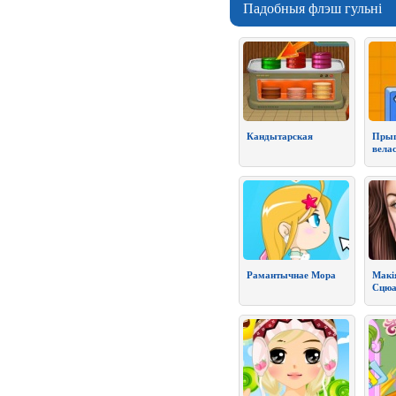
Падобныя флэш гульні
Кандытарская
Прыг
велас
Рамантычнае Мора
Макі
Сцюа