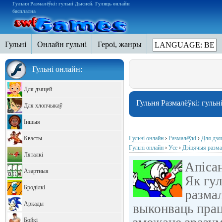
Гульня Размалёўкі: гульні Дысней. Гуляць онлайн
бясплатна
Гульні
Онлайн гульні
Героі, жанры
LANGUAGE: BE
Гульні онлайн:
Для дзяцей
Гульня Размалёўкі: гуль
Для хлопчыкаў
Іншыя
Квэсты
Гульні онлайн
›
Размалёўкі
›
Для дзя
Гульні онлайн
›
Усе
›
Дзіцячыя разм
Ляталкі
Апісан
Азартныя
Як гул
Броділкі
размал
Аркады
выконваць прац
Бойкі