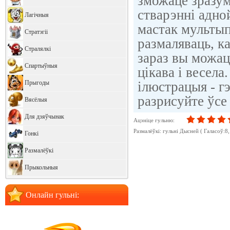
зможаце зразум
стварэнні адно
Лагічныя
мастак мультып
Стратэгіі
размаляваць, к
Стралялкі
зараз вы можац
Спартыўныя
цікава і весела.
Прыгоды
ілюстрацыя - г
разрисуйте ўсе
Вясёлыя
Для дзяўчынак
Ацэніце гульню:
Размалёўкі: гульні Дысней
( Галасоў:
8
Гонкі
Размалёўкі
Прыкольныя
Онлайн гульні: