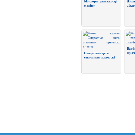
Мэллори прыгажосці
Дзіц
макіяж
афар
Барб
прыч
Смяротнае цяга
стыльныя прычоскі