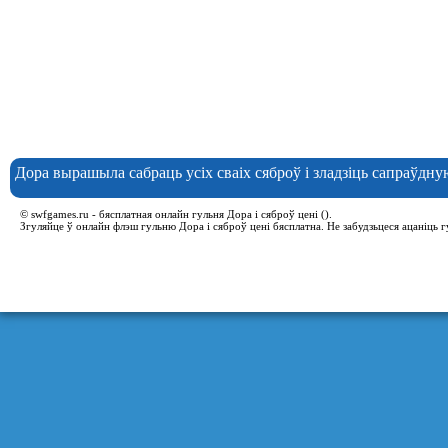
Дора вырашыла сабраць усіх сваіх сяброў і зладзіць сапраўдную
© swfgames.ru - бясплатная онлайн гульня Дора і сяброў цені ().
Згуляйце ў онлайн флэш гульню Дора і сяброў цені бясплатна. Не забудзьцеся ацаніць гу