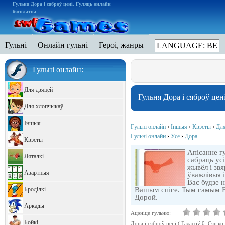
Гульня Дора і сяброў цені. Гуляць онлайн
бясплатна
Гульні
Онлайн гульні
Героі, жанры
LANGUAGE: BE
Гульні онлайн:
Для дзяцей
Гульня Дора і сяброў цен
Для хлопчыкаў
Іншыя
Гульні онлайн
›
Іншыя
›
Квэсты
›
Для
Гульні онлайн
›
Усе
›
Дора
Квэсты
Апісанне г
Ляталкі
сабраць ус
жывёл і звя
Азартныя
ўважлівыя 
Вас будзе н
Броділкі
Вашым спісе. Тым самым В
Дорой.
Аркады
Ацэніце гульню:
Бойкі
Дора і сяброў цені
( Галасоў:
0
, Сярэдн