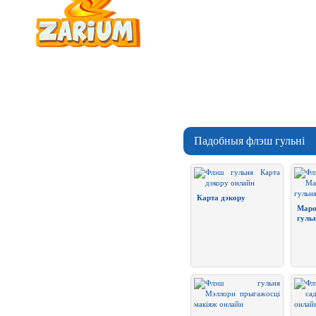
Падобныя флэш гульні
Карта дэкору
Маро
гуль