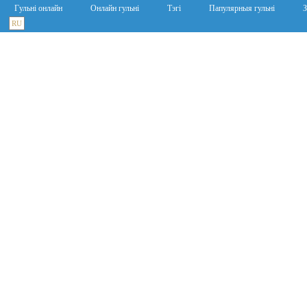
Гульні онлайн
Онлайн гульні
Тэгі
Папулярныя гульні
З
RU