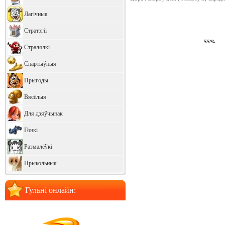
Лагічныя
Стратэгіі
59%
Стралялкі
Спартыўныя
Прыгоды
Вясёлыя
Для дзяўчынак
Гонкі
Размалёўкі
Прыкольныя
Гульні онлайн: