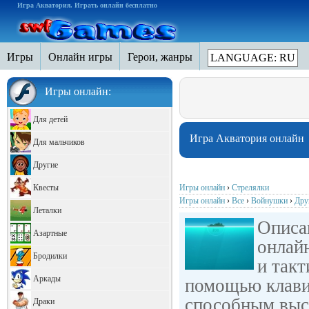
Игра Акватория. Играть онлайн бесплатно
Игры
Онлайн игры
Герои, жанры
LANGUAGE: RU
Игры онлайн:
Для детей
Игра Акватория онлайн
Для мальчиков
Другие
Квесты
Игры онлайн
›
Стрелялки
Игры онлайн
›
Все
›
Войнушки
›
Дру
Леталки
Описа
Азартные
онлайн
Бродилки
и такт
Аркады
помощью клави
способным выс
Драки