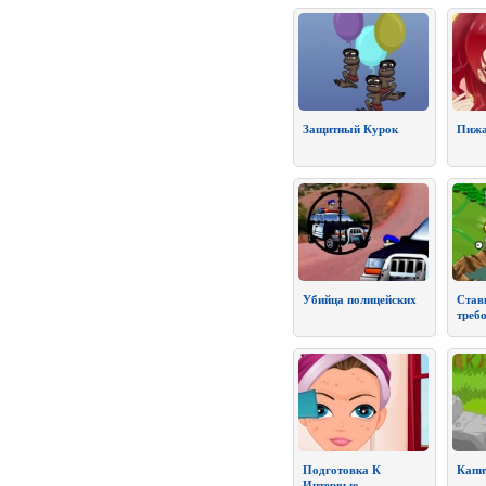
Защитный Курок
Пижа
Убийца полицейских
Став
треб
Подготовка К
Капи
Интервью