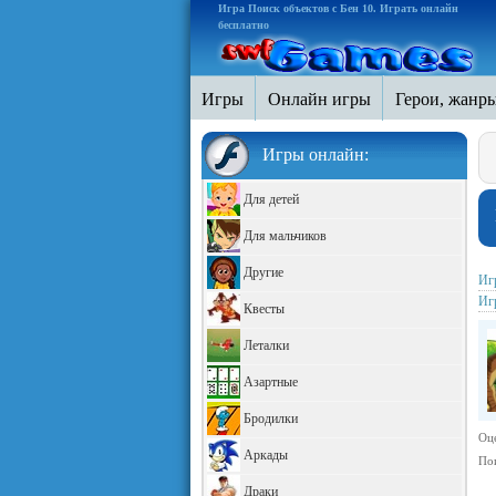
Игра Поиск объектов с Бен 10. Играть онлайн
бесплатно
Игры
Онлайн игры
Герои, жанр
Игры онлайн:
Для детей
Для мальчиков
Другие
Иг
Иг
Квесты
Леталки
Азартные
Бродилки
Оц
Аркады
Пои
Драки