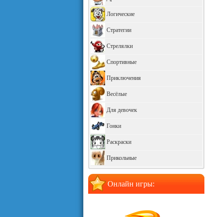
Логические
Стратегии
Стрелялки
Спортивные
Приключения
Весёлые
Для девочек
Гонки
Раскраски
Прикольные
Онлайн игры: