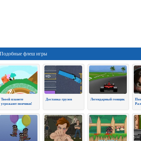
Подобные флеш игры
Твоей планете
Доставка грузов
Легендарный гонщик
Пои
угрожают пончики!
Ра