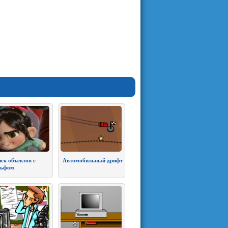
ск объектов с
Автомобильный дрифт
льфом