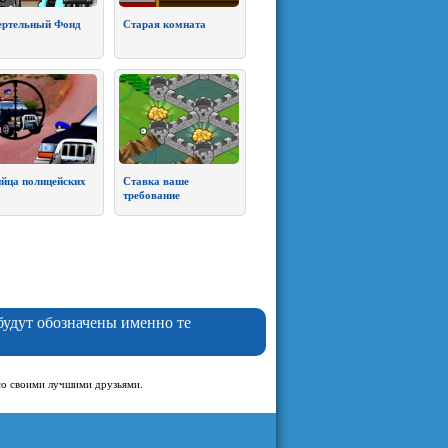
ртельный Фонд
Старая комната
йца полицейских
Ставка ваше
требование
 будут обозначены именно те
 со своими лучшими друзьями.