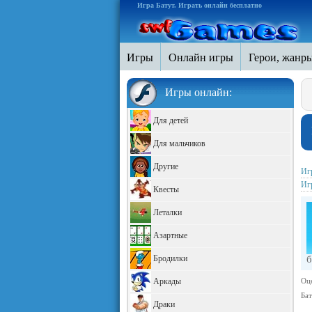
Игра Батут. Играть онлайн бесплатно
Игры
Онлайн игры
Герои, жанр
Игры онлайн:
Для детей
Для мальчиков
Другие
Иг
Иг
Квесты
Леталки
Азартные
Бродилки
б
Аркады
Оц
Ба
Драки