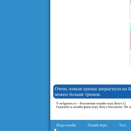
Очень ловкая хрюша запрыгнула на ба
можно больше трюков.
© swfgames.ru – бесплатная онлайн игра Батут ().
Сыграйте в онлайн флеш игру Батут бесплатно. Не з
Игры онлайн
Онлайн игры
Теги