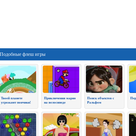
Подобные флеш игры
Твоей планете
Приключения марио
Поиск объектов с
Пер
угрожают пончики!
на велосипеде
Ральфом