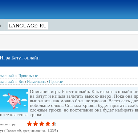
ы
LANGUAGE: RU
Игра Батут онлайн
ры онлайн
›
Прикольные
ры онлайн
›
Все
›
На меткость
›
Простые
Описание игры Батут онлайн. Как играть в онлайн и
на батут и начала взлетать высоко вверх. Пока она 
выполнить как можно больше трюков. Всего есть две
побольше очков. Сначала хрюша будет прыгать слабо,
сложные трюки, но постепенно она будет набирать в
олее классные трюки.
ените игру:
тут
( Голосов:
9
, cредняя оценка:
4.33
/
5
)