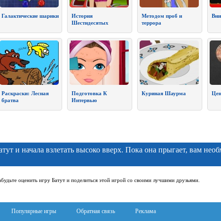
Галактические шарики
История
Методом проб и
Вни
Шестидесятых
террора
Раскраски: Лесная
Подготовка К
Куриная Шаурма
Цен
братва
Интервью
тут и начала взлетать высоко вверх. Пока она прыгает, вам нео
абудьте оценить игру Батут и поделиться этой игрой со своими лучшими друзьями.
Популярные игры
Обратная связь
Реклама