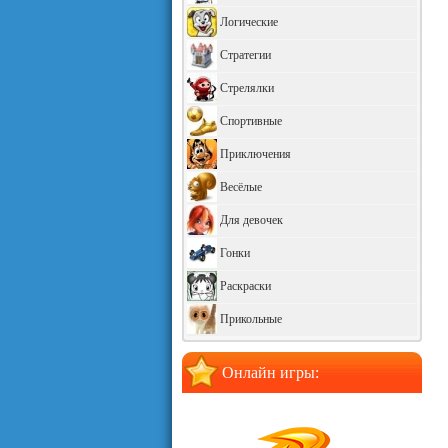
Логические
Стратегии
Стрелялки
Спортивные
Приключения
Весёлые
Для девочек
Гонки
Раскраски
Прикольные
Онлайн игры: