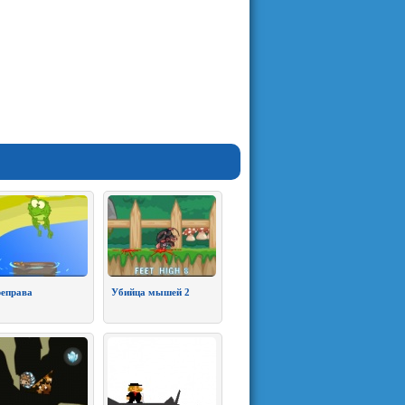
еправа
Убийца мышей 2