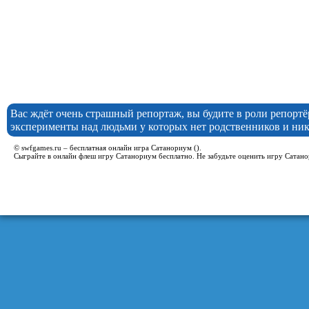
Вас ждёт очень страшный репортаж, вы будите в роли репортё
эксперименты над людьми у которых нет родственников и ник
© swfgames.ru – бесплатная онлайн игра Сатанориум ().
Сыграйте в онлайн флеш игру Сатанориум бесплатно. Не забудьте оценить игру Сатан