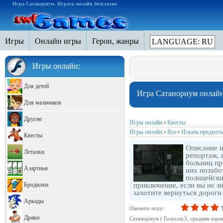
Игра Сатанориум. Играть онлайн бесплатно
Игры
Онлайн игры
Герои, жанры
LANGUAGE: RU
Игры онлайн:
Для детей
Игра Сатанориум онлай
Для мальчиков
Другие
Игры онлайн
›
Квесты
Игры онлайн
›
Все
›
Искать предмет
Квесты
Описание и
Леталки
репортаж, 
больниц пр
Азартные
них позабо
полицейски
Бродилки
приключение, если вы не зн
захотите вернуться дороги 
Аркады
Оцените игру:
Драки
Сатанориум
( Голосов:
3
, cредняя оцен