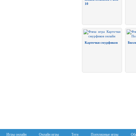
10
Карточки смурфиков
Билл
Игры онлайн
Онлайн игры
Теги
Популярные игры
Обр