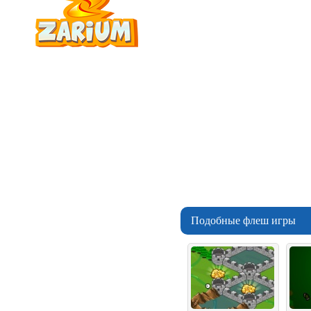
Подобные флеш игры