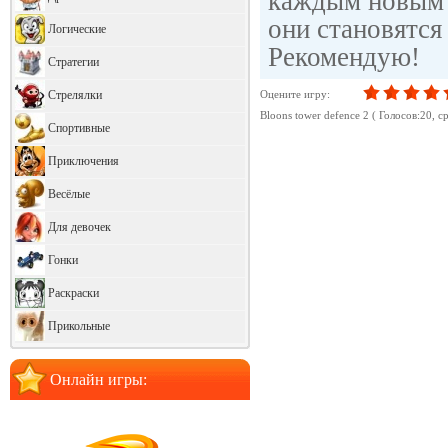
каждым новым 
они становятся
Логические
Рекомендую!
Стратегии
Стрелялки
Оцените игру:
Bloons tower defence 2
( Голосов:
20
, c
Спортивные
Приключения
Весёлые
Для девочек
Гонки
Раскраски
Прикольные
Онлайн игры: