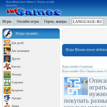
Игра Bloons tower defence 2. Играть онлайн
бесплатно
Игры
Онлайн игры
Герои, жанры
LANGUAGE: RU
Игры онлайн:
Для детей
Игра Bloons tower defenc
Для мальчиков
Другие
Квесты
Игры онлайн
›
Стратегии
Игры онлайн
›
Все
›
Защита замка
›
О
Леталки
Описан
Азартные
играть
Бродилки
нужно
Аркады
покупать разны
Драки