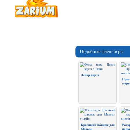
Подобные флеш игры
Декор карта
Приг
моро
Красивый макияж для
Раск
Мелори
парк