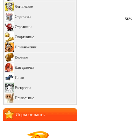
Логические
Стратегии
60%
Стрелялки
Спортивные
Приключения
Весёлые
Для девочек
Гонки
Раскраски
Прикольные
Игры онлайн: