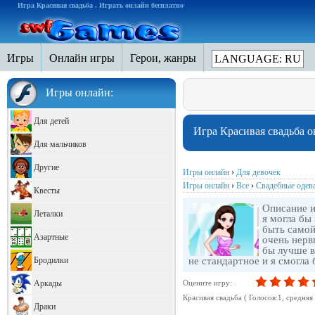
Игра Красивая свадьба . Играть онлайн бесплатно
Игры
Онлайн игры
Герои, жанры
LANGUAGE: RU
Игры онлайн:
Для детей
Игра Красивая свадьба 
Для мальчиков
Другие
Игры онлайн
›
Для девочек
Игры онлайн
›
Все
›
Свадебные одев
Квесты
Описание и
Леталки
я могла бы
быть самой
Азартные
очень нерв
бы лучше в
Бродилки
не стандартное и я смогла
Аркады
Оцените игру:
Красивая свадьба
( Голосов:
1
, cредняя
Драки