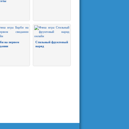
соты
би на первом
Стильный фруктовый
дании
наряд