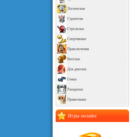
Логические
Стратегии
Стрелялки
Спортивные
Приключения
Весёлые
Для девочек
Гонки
Раскраски
Прикольные
Игры онлайн: