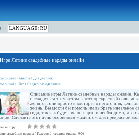
ы
LANGUAGE: RU
Игра Летние свадебные наряды онлайн
ры онлайн
›
Квесты
›
Для девочек
ры онлайн
›
Все
›
Свадебные одевалки
Описание игры Летние свадебные наряды онлайн. Как
насладиться этим летом в этот прекрасный солнечны
женятся, они просто в восторге от этого дня, ведь 
жизнь. Вы могли бы помочь им выбрать идеальное св
года, так как будет очень жарко и необходимо, что н
онов. Сделайте этот день особенным моментом для прекрасной мо
ените игру:
тние свадебные наряды
( Голосов:
0
, cредняя оценка:
0
/
5
)