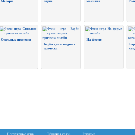
Мелори
парке
макияжа
Вы
Стильные прически
На ферме
Барби сумасшедшая
Бар
прическа
сви
Популярные игры
Обратная связь
Реклама