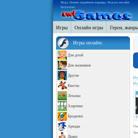
Игра Летние свадебные наряды. Играть онлайн
бесплатно
Игры
Онлайн игры
Герои, жанр
Игры онлайн:
Для детей
Для мальчиков
Другие
Иг
Иг
Квесты
Леталки
Азартные
Бродилки
т
Аркады
Оц
Ле
Драки